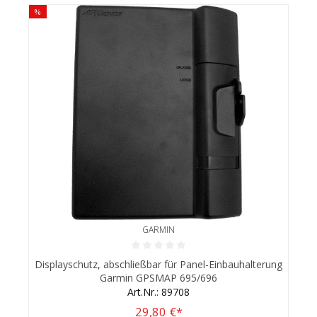
%
GARMIN
Durchschnittliche Bewertung von 0 von 5 Sternen
Displayschutz, abschließbar für Panel-Einbauhalterung
Garmin GPSMAP 695/696
Art.Nr.: 89708
29,80 €*