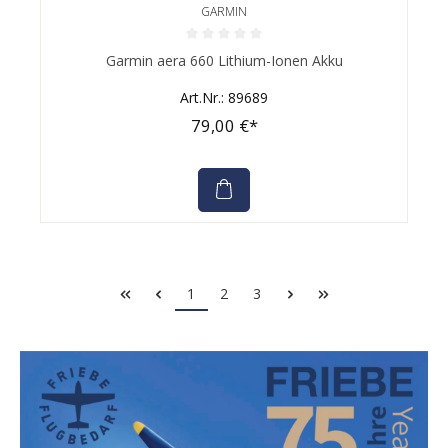
GARMIN
Durchschnittliche Bewertung von 0 von 5 Sternen
Garmin aera 660 Lithium-Ionen Akku
Art.Nr.: 89689
79,00 €*
1
2
3