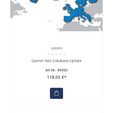
GARMIN
Durchschnittliche Bewertung von 0 von 5 Sternen
Garmin NAV-Database-Update
Art.Nr.: 89060
118,00 €*