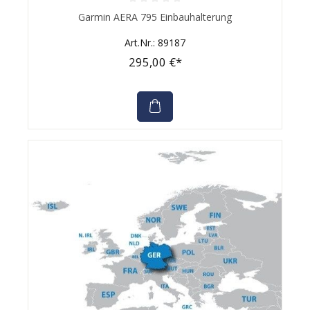
Durchschnittliche Bewertung von 0 von 5 Sternen
Garmin AERA 795 Einbauhalterung
Art.Nr.: 89187
295,00 €*