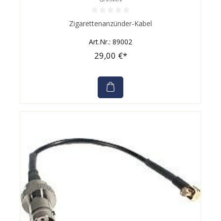
Durchschnittliche Bewertung von 0 von 5 Sternen
Zigarettenanzünder-Kabel
Art.Nr.: 89002
29,00 €*