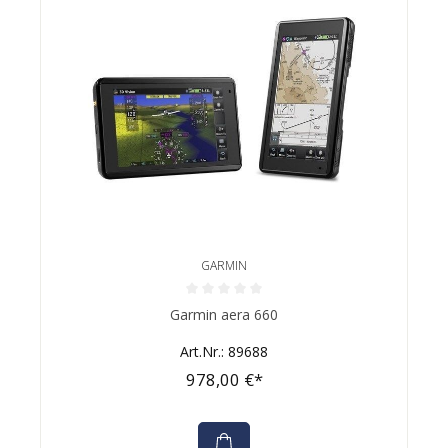
GARMIN
Durchschnittliche Bewertung von 0 von 5 Sternen
Garmin aera 660
Art.Nr.: 89688
978,00 €*