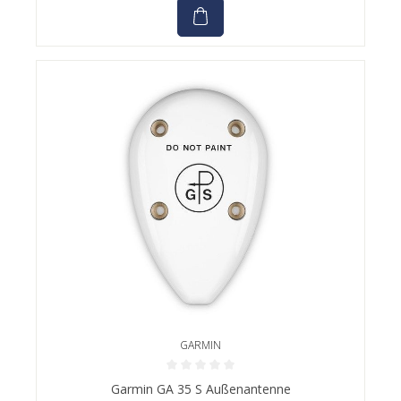
GARMIN
Durchschnittliche Bewertung von 0 von 5 Sternen
Garmin GA 35 S Außenantenne