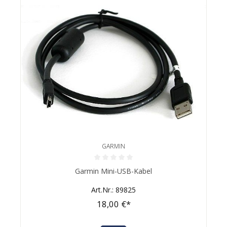
GARMIN
Durchschnittliche Bewertung von 0 von 5 Sternen
Garmin Mini-USB-Kabel
Art.Nr.: 89825
18,00 €*