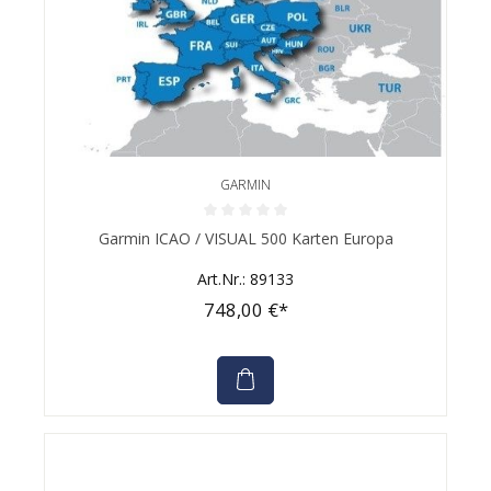
GARMIN
Durchschnittliche Bewertung von 0 von 5 Sternen
Garmin ICAO / VISUAL 500 Karten Europa
Art.Nr.: 89133
748,00 €*