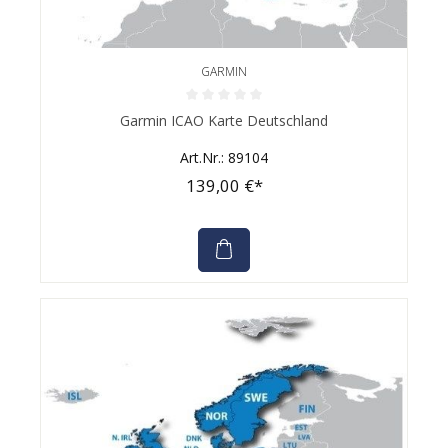
GARMIN
Durchschnittliche Bewertung von 0 von 5 Sternen
Garmin ICAO Karte Deutschland
Art.Nr.: 89104
139,00 €*