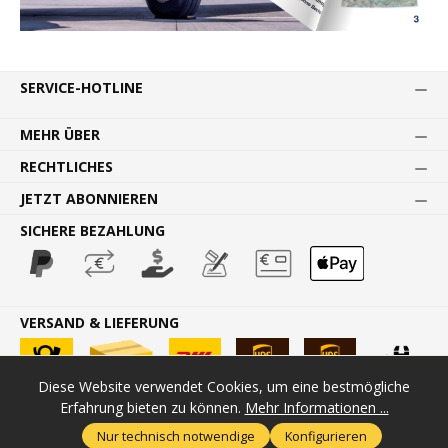
SERVICE-HOTLINE
MEHR ÜBER
RECHTLICHES
JETZT ABONNIEREN
SICHERE BEZAHLUNG
VERSAND & LIEFERUNG
Diese Website verwendet Cookies, um eine bestmögliche
Erfahrung bieten zu können.
Mehr Informationen ...
* Alle Preise inkl. gesetzl. Mehrwertsteuer zzgl.
Versandkosten
und
Nur technisch notwendige
Konfigurieren
ggf. Nachnahmegebühren, wenn nicht anders angegeben.