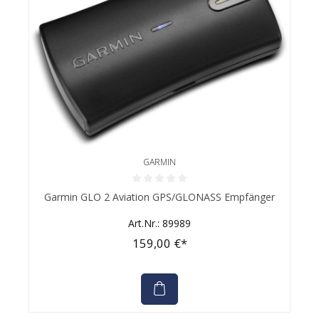
GARMIN
Durchschnittliche Bewertung von 0 von 5 Sternen
Garmin GLO 2 Aviation GPS/GLONASS Empfänger
Art.Nr.: 89989
159,00 €*