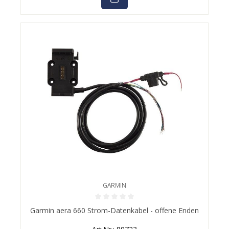
GARMIN
Durchschnittliche Bewertung von 0 von 5 Sternen
Garmin aera 660 Strom-Datenkabel - offene Enden