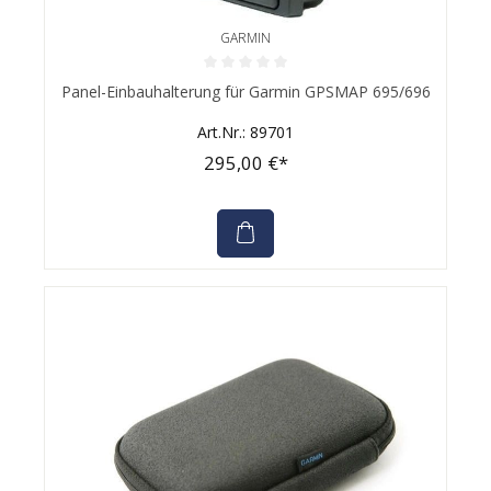
GARMIN
Durchschnittliche Bewertung von 0 von 5 Sternen
Panel-Einbauhalterung für Garmin GPSMAP 695/696
Art.Nr.: 89701
295,00 €*