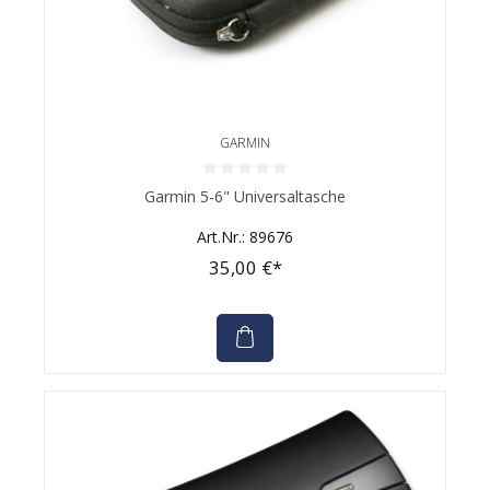
GARMIN
Durchschnittliche Bewertung von 0 von 5 Sternen
Garmin 5-6" Universaltasche
Art.Nr.: 89676
35,00 €*