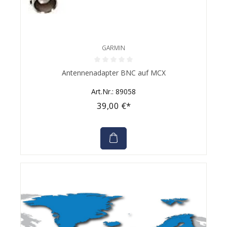
GARMIN
Durchschnittliche Bewertung von 0 von 5 Sternen
Antennenadapter BNC auf MCX
Art.Nr.: 89058
39,00 €*