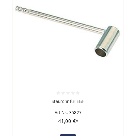
Durchschnittliche Bewertung von 0 von 5 Sternen
Staurohr für EBF
Art.Nr.: 35827
41,00 €*