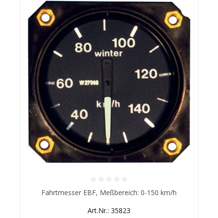
Durchschnittliche Bewertung von 0 von 5 Sternen
Fahrtmesser EBF, Meßbereich: 0-150 km/h
Art.Nr.: 35823