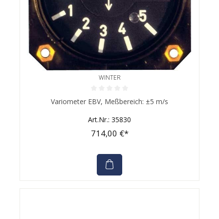
WINTER
Durchschnittliche Bewertung von 0 von 5 Sternen
Variometer EBV, Meßbereich: ±5 m/s
Art.Nr.: 35830
714,00 €*