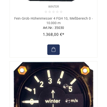
WINTER
Durchschnittliche Bewertung von 0 von 5 Sternen
Fein-Grob-Höhenmesser 4 FGH 10, Meßbereich 0 -
10.000 m
Art.Nr.: 35030
1.368,00 €*