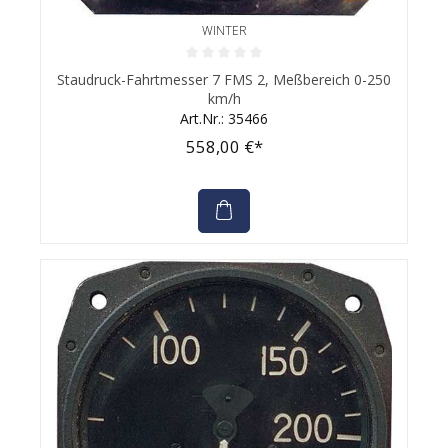
WINTER
Durchschnittliche Bewertung von 0 von 5 Sternen
Staudruck-Fahrtmesser 7 FMS 2, Meßbereich 0-250
km/h
Art.Nr.: 35466
558,00 €*