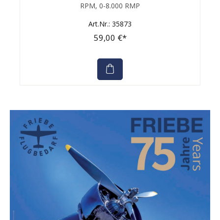
Durchschnittliche Bewertung von 0 von 5 Sternen
RPM, 0-8.000 RMP
Art.Nr.: 35873
59,00 €*