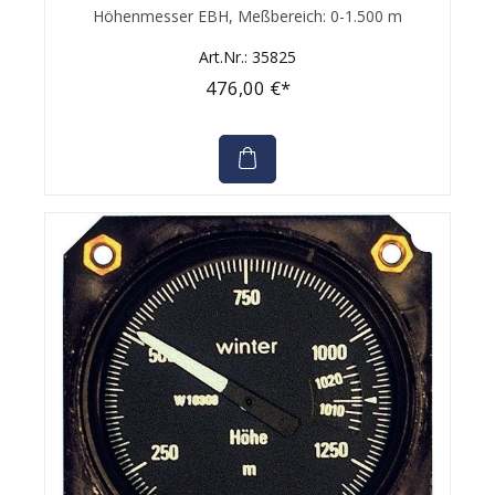
Durchschnittliche Bewertung von 0 von 5 Sternen
Höhenmesser EBH, Meßbereich: 0-1.500 m
Art.Nr.: 35825
476,00 €*