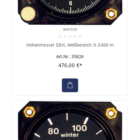
WINTER
Durchschnittliche Bewertung von 0 von 5 Sternen
Höhenmesser EBH, Meßbereich: 0-3.000 m
Art.Nr.: 35826
476,00 €*