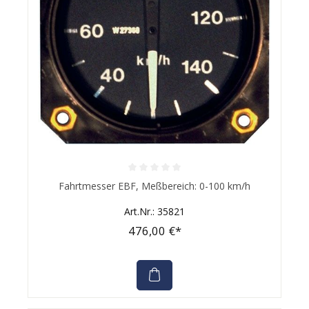
Durchschnittliche Bewertung von 0 von 5 Sternen
Fahrtmesser EBF, Meßbereich: 0-100 km/h
Art.Nr.: 35821
476,00 €*