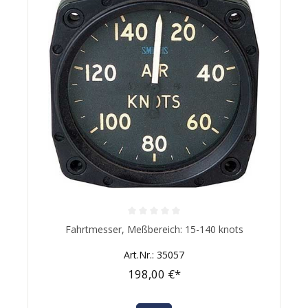
Durchschnittliche Bewertung von 0 von 5 Sternen
Fahrtmesser, Meßbereich: 15-140 knots
Art.Nr.: 35057
198,00 €*