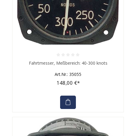
Durchschnittliche Bewertung von 0 von 5 Sternen
Fahrtmesser, Meßbereich: 40-300 knots
Art.Nr.: 35055
148,00 €*