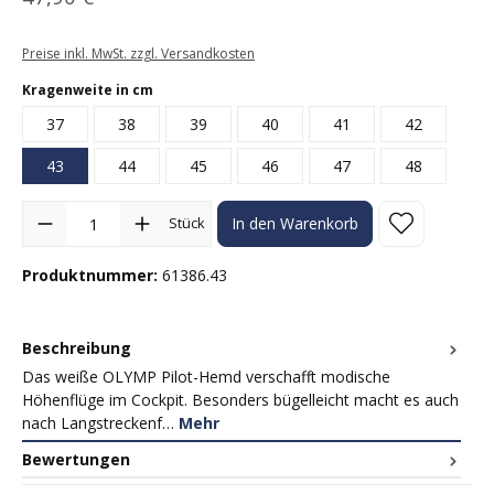
Preise inkl. MwSt. zzgl. Versandkosten
auswählen
Kragenweite in cm
37
38
39
40
41
42
43
44
45
46
47
48
Produkt Anzahl: Gib den gewünschten Wert ein oder benutze die Sc
Stück
In den Warenkorb
Produktnummer:
61386.43
Beschreibung
Das weiße OLYMP Pilot-Hemd verschafft modische
Höhenflüge im Cockpit. Besonders bügelleicht macht es auch
nach Langstreckenf…
Mehr
Bewertungen