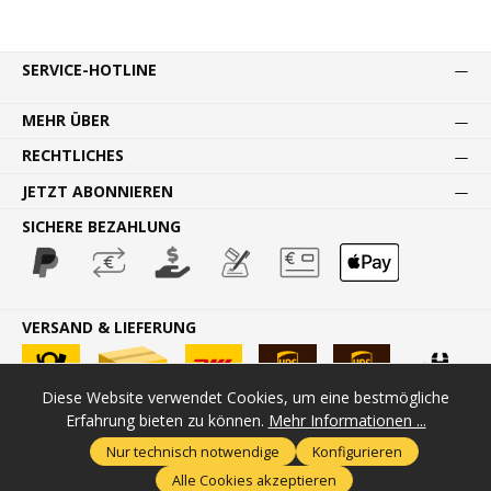
SERVICE-HOTLINE
MEHR ÜBER
RECHTLICHES
JETZT ABONNIEREN
SICHERE BEZAHLUNG
VERSAND & LIEFERUNG
Diese Website verwendet Cookies, um eine bestmögliche
Erfahrung bieten zu können.
Mehr Informationen ...
* Alle Preise inkl. gesetzl. Mehrwertsteuer zzgl.
Versandkosten
und
Nur technisch notwendige
Konfigurieren
ggf. Nachnahmegebühren, wenn nicht anders angegeben.
Alle Cookies akzeptieren