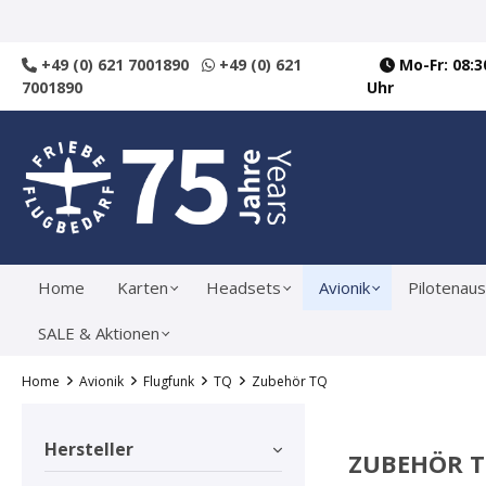
springen
Zur Hauptnavigation springen
+49 (0) 621 7001890
+49 (0) 621
Mo-Fr: 08:30
7001890
Uhr
Home
Karten
Headsets
Avionik
Pilotenaus
SALE & Aktionen
Home
Avionik
Flugfunk
TQ
Zubehör TQ
Hersteller
ZUBEHÖR 