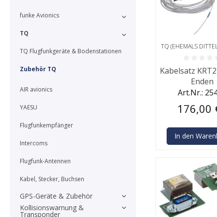
funke Avionics
TQ
TQ (EHEMALS DITTEL
TQ Flugfunkgeräte & Bodenstationen
Durchschnittlic
Zubehör TQ
Kabelsatz KRT2
Enden
AIR avionics
Art.Nr.: 25
176,00 
YAESU
Flugfunkempfänger
In den Waren
Intercoms
Flugfunk-Antennen
Kabel, Stecker, Buchsen
GPS-Geräte & Zubehör
Kollisionswarnung &
Transponder