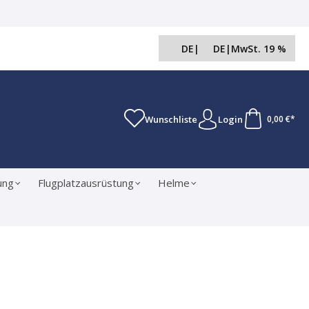
DE
|
DE
|
MwSt. 19 %
Wunschliste
Login
0,00 €*
ung
Flugplatzausrüstung
Helme