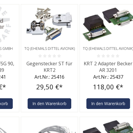
CS GMBH
TQ (EHEMALS DITTEL AVIONIK)
TQ (EHEMALS DITTEL AVIONIK
he Bewertung von 0 von 5 Sternen
Durchschnittliche Bewertung von 0 von 5 Sternen
Durchschnittliche Bewe
FSG 90,
Gegenstecker ST für
KRT 2 Adapter Becker
89
KRT2
AR 3201
241
Art.Nr.: 25416
Art.Nr.: 25437
€*
29,50 €*
118,00 €*
korb
In den Warenkorb
In den Warenkorb