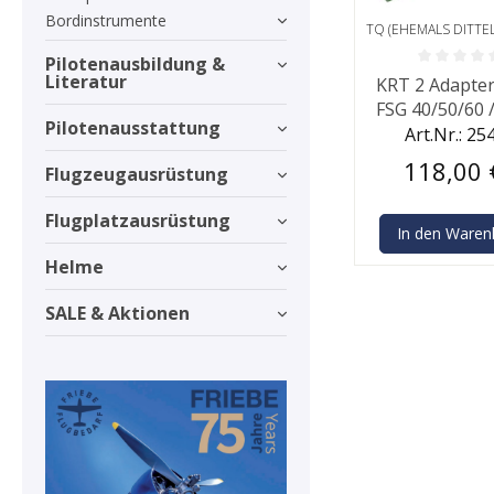
Bordinstrumente
TQ (EHEMALS DITTEL
Pilotenausbildung &
Durchschnittlic
Literatur
KRT 2 Adapter 
FSG 40/50/60 / Filser
Pilotenausstattung
ATR 72
Art.Nr.: 25
118,00 
Flugzeugausrüstung
Flugplatzausrüstung
In den Waren
Helme
SALE & Aktionen