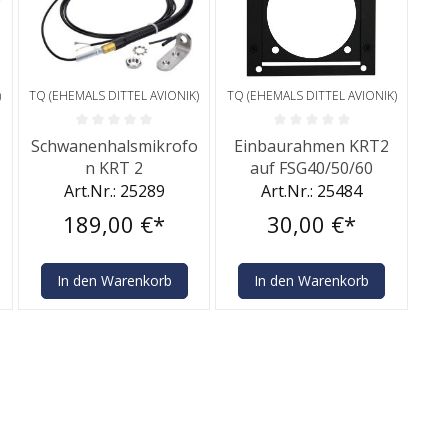
)
TQ (EHEMALS DITTEL AVIONIK)
TQ (EHEMALS DITTEL AVIONIK)
rtung von 0 von 5 Sternen
Durchschnittliche Bewertung von 0 von 5 Sternen
Durchschnittliche Bewertung v
Schwanenhalsmikrofo
Einbaurahmen KRT2
n KRT 2
auf FSG40/50/60
Art.Nr.: 25289
Art.Nr.: 25484
189,00 €*
30,00 €*
In den Warenkorb
In den Warenkorb