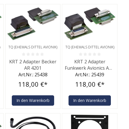
)
TQ (EHEMALS DITTEL AVIONIK)
TQ (EHEMALS DITTEL AVIONIK)
rtung von 0 von 5 Sternen
Durchschnittliche Bewertung von 0 von 5 Sternen
Durchschnittliche Bewertung v
KRT 2 Adapter Becker
KRT 2 Adapter
AR 4201
Funkwerk Avionics ATR
500/600
Art.Nr.: 25438
Art.Nr.: 25439
118,00 €*
118,00 €*
In den Warenkorb
In den Warenkorb