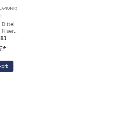
 AVIONIK)
he Bewertung von 0 von 5 Sternen
Dittel
0
483
€*
korb