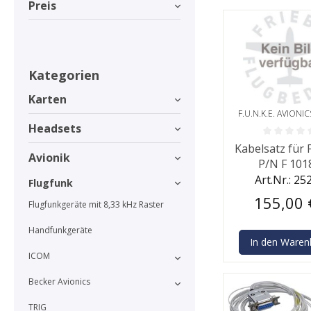
Preis
Kategorien
Karten
F.U.N.K.E. AVIONI
Headsets
Durchschnittlic
Kabelsatz für 
Avionik
P/N F 101
Art.Nr.: 25
Flugfunk
155,00 
Flugfunkgeräte mit 8,33 kHz Raster
Handfunkgeräte
In den Waren
ICOM
Becker Avionics
TRIG