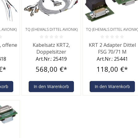
 AVIONIK)
TQ (EHEMALS DITTEL AVIONIK)
TQ (EHEMALS DITTEL AVIONIK
he Bewertung von 0 von 5 Sternen
Durchschnittliche Bewertung von 0 von 5 Sternen
Durchschnittliche Bewe
, offene
Kabelsatz KRT2,
KRT 2 Adapter Dittel
Doppelsitzer
FSG 70/71 M
418
Art.Nr.: 25419
Art.Nr.: 25441
€*
568,00 €*
118,00 €*
korb
In den Warenkorb
In den Warenkorb