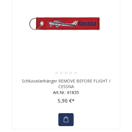
Durchschnittliche Bewertung von 0 von 5 Sternen
Schlüsselanhänger REMOVE BEFORE FLIGHT /
CESSNA
Art.Nr.: 61835
5,90 €*