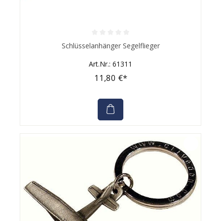
Durchschnittliche Bewertung von 0 von 5 Sternen
Schlüsselanhänger Segelflieger
Art.Nr.: 61311
11,80 €*