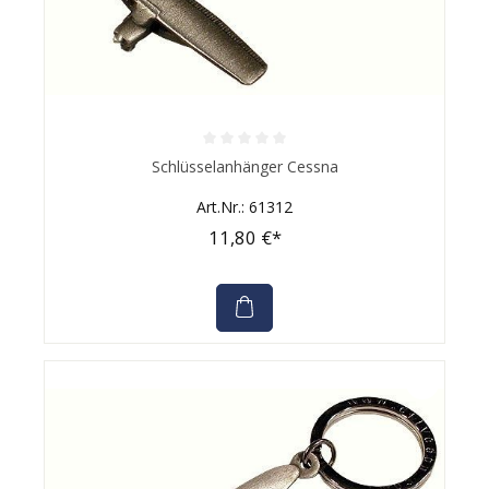
Durchschnittliche Bewertung von 0 von 5 Sternen
Schlüsselanhänger Cessna
Art.Nr.: 61312
11,80 €*