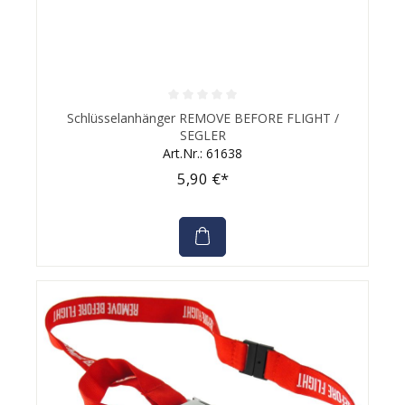
Durchschnittliche Bewertung von 0 von 5 Sternen
Schlüsselanhänger REMOVE BEFORE FLIGHT /
SEGLER
Art.Nr.: 61638
5,90 €*