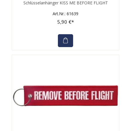
Durchschnittliche Bewertung von 0 von 5 Sternen
Schlüsselanhänger KISS ME BEFORE FLIGHT
Art.Nr.: 61639
5,90 €*