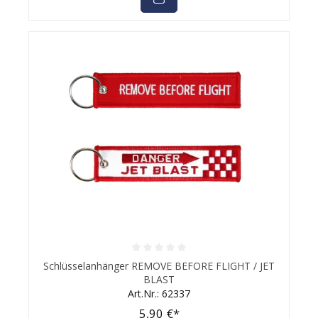
Durchschnittliche Bewertung von 0 von 5 Sternen
Schlüsselanhänger REMOVE BEFORE FLIGHT / JET
BLAST
Art.Nr.: 62337
5,90 €*