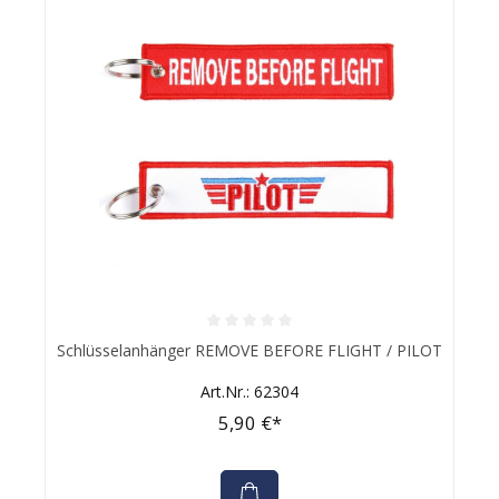
Durchschnittliche Bewertung von 0 von 5 Sternen
Schlüsselanhänger REMOVE BEFORE FLIGHT / PILOT
Art.Nr.: 62304
5,90 €*