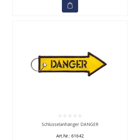
Durchschnittliche Bewertung von 0 von 5 Sternen
Schlüsselanhänger DANGER
Art.Nr.: 61642