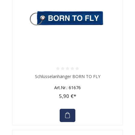
Durchschnittliche Bewertung von 0 von 5 Sternen
Schlüsselanhänger BORN TO FLY
Art.Nr.: 61676
5,90 €*