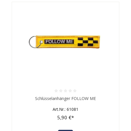
Durchschnittliche Bewertung von 0 von 5 Sternen
Schlüsselanhänger FOLLOW ME
Art.Nr.: 61081
5,90 €*