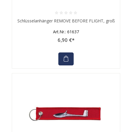
Durchschnittliche Bewertung von 0 von 5 Sternen
Schlüsselanhänger REMOVE BEFORE FLIGHT, groß
Art.Nr.: 61637
6,90 €*