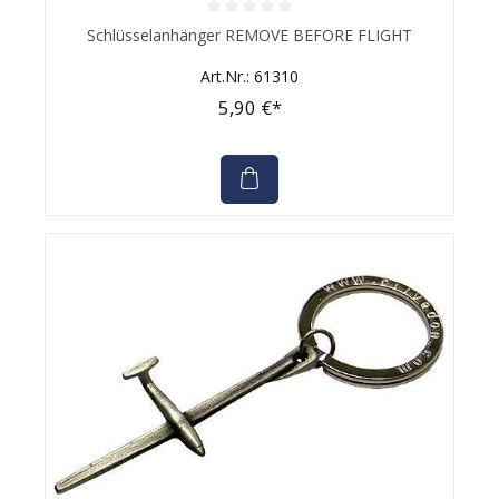
Durchschnittliche Bewertung von 0 von 5 Sternen
Schlüsselanhänger REMOVE BEFORE FLIGHT
Art.Nr.: 61310
5,90 €*