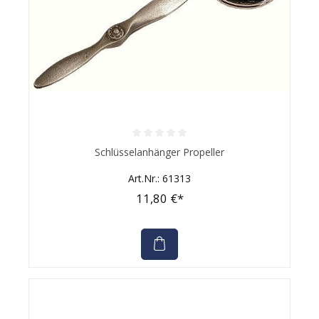
Durchschnittliche Bewertung von 0 von 5 Sternen
Schlüsselanhänger Propeller
Art.Nr.: 61313
11,80 €*