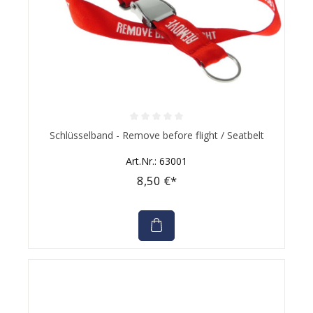
Durchschnittliche Bewertung von 0 von 5 Sternen
Schlüsselband - Remove before flight / Seatbelt
Art.Nr.: 63001
8,50 €*