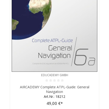
EDUCADEMY GMBH
Durchschnittliche Bewertung von 0 von 5 Sternen
AIRCADEMY Complete ATPL-Guide: General
Navigation
Art.Nr.: 18212
49,00 €*