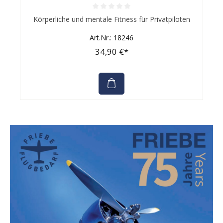
Durchschnittliche Bewertung von 0 von 5 Sternen
Körperliche und mentale Fitness für Privatpiloten
Art.Nr.: 18246
34,90 €*