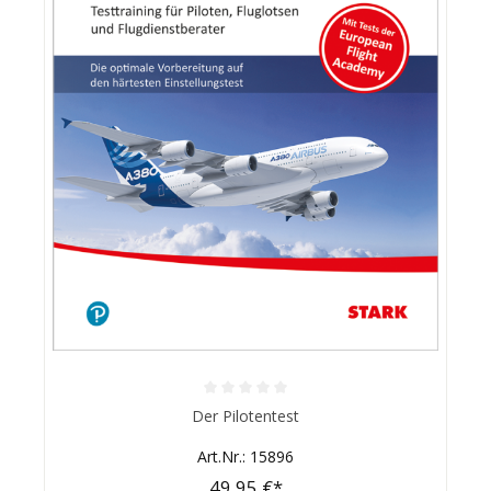
Durchschnittliche Bewertung von 0 von 5 Sternen
Der Pilotentest
Art.Nr.: 15896
49,95 €*