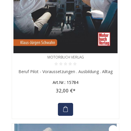
MOTORBUCH VERLAG
Durchschnittliche Bewertung von 0 von 5 Sternen
Beruf Pilot - Voraussetzungen . Ausbildung . Alltag
Art.Nr.: 15784
32,00 €*