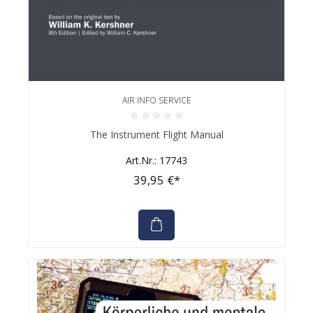
AIR INFO SERVICE
Durchschnittliche Bewertung von 0 von 5 Sternen
The Instrument Flight Manual
Art.Nr.: 17743
39,95 €*