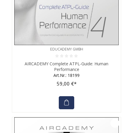
EDUCADEMY GMBH
Durchschnittliche Bewertung von 0 von 5 Sternen
AIRCADEMY Complete ATPL-Guide: Human
Performance
Art.Nr.: 18199
59,00 €*