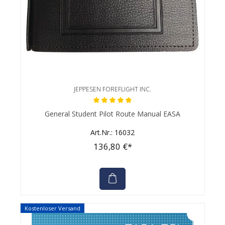
JEPPESEN FOREFLIGHT INC.
Durchschnittliche Bewertung von 5 von 5 Sternen
General Student Pilot Route Manual EASA
Art.Nr.: 16032
136,80 €*
Kostenloser Versand