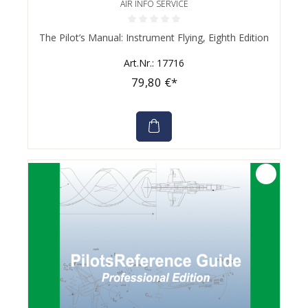
AIR INFO SERVICE
Durchschnittliche Bewertung von 0 von 5 Sternen
The Pilot’s Manual: Instrument Flying, Eighth Edition
Art.Nr.: 17716
79,80 €*