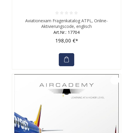
Durchschnittliche Bewertung von 0 von 5 Sternen
Aviationexam Fragenkatalog ATPL, Online-
Aktivierungscode, englisch
Art.Nr.: 17704
198,00 €*