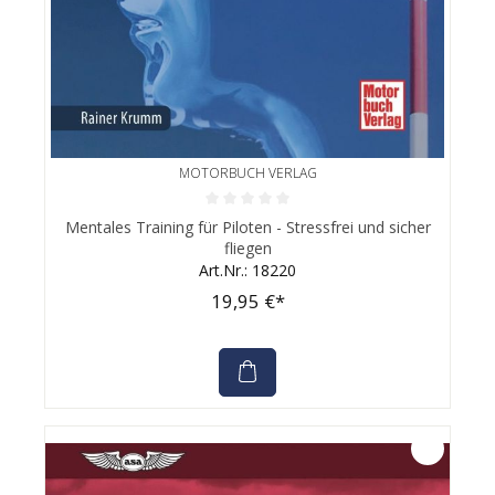
MOTORBUCH VERLAG
Durchschnittliche Bewertung von 0 von 5 Sternen
Mentales Training für Piloten - Stressfrei und sicher
fliegen
Art.Nr.: 18220
19,95 €*