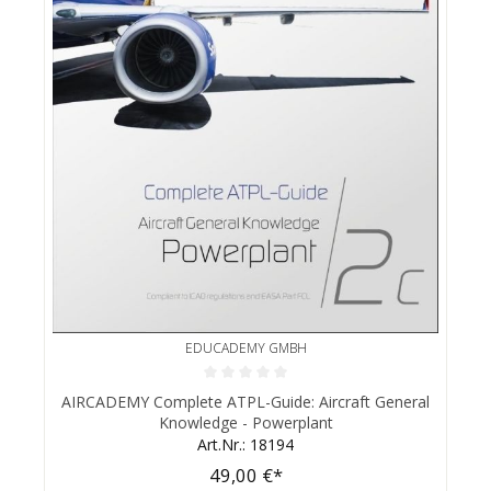
EDUCADEMY GMBH
Durchschnittliche Bewertung von 0 von 5 Sternen
AIRCADEMY Complete ATPL-Guide: Aircraft General
Knowledge - Powerplant
Art.Nr.: 18194
49,00 €*