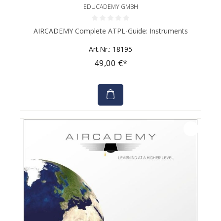
EDUCADEMY GMBH
Durchschnittliche Bewertung von 0 von 5 Sternen
AIRCADEMY Complete ATPL-Guide: Instruments
Art.Nr.: 18195
49,00 €*