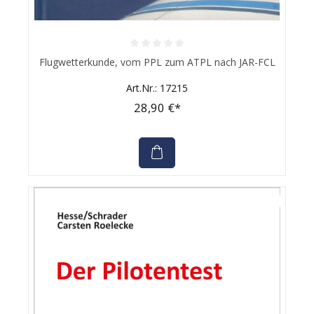
Durchschnittliche Bewertung von 0 von 5 Sternen
Flugwetterkunde, vom PPL zum ATPL nach JAR-FCL
Art.Nr.: 17215
28,90 €*