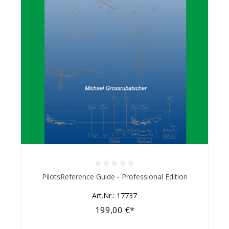
Durchschnittliche Bewertung von 0 von 5 Sternen
PilotsReference Guide - Professional Edition
Art.Nr.: 17737
199,00 €*