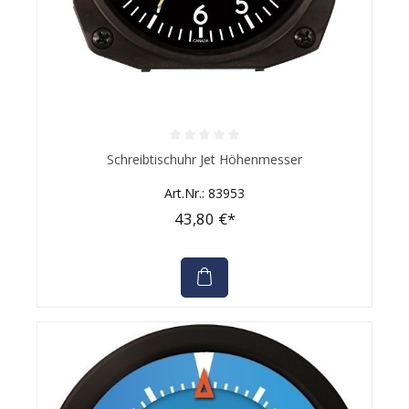
Durchschnittliche Bewertung von 0 von 5 Sternen
Schreibtischuhr Jet Höhenmesser
Art.Nr.: 83953
43,80 €*