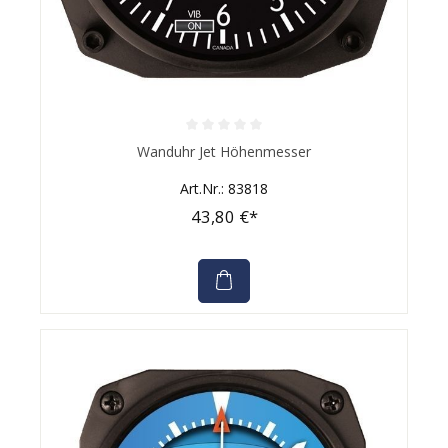
Durchschnittliche Bewertung von 0 von 5 Sternen
Wanduhr Jet Höhenmesser
Art.Nr.: 83818
43,80 €*