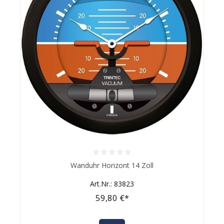
Durchschnittliche Bewertung von 0 von 5 Sternen
Wanduhr Horizont 14 Zoll
Art.Nr.: 83823
59,80 €*