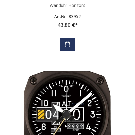
Durchschnittliche Bewertung von 0 von 5 Sternen
Wanduhr Horizont
Art.Nr.: 83952
43,80 €*