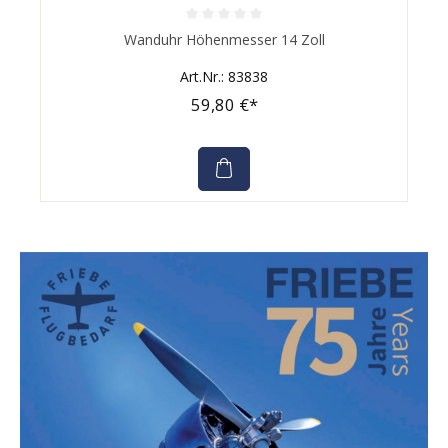
Durchschnittliche Bewertung von 0 von 5 Sternen
Wanduhr Höhenmesser 14 Zoll
Art.Nr.: 83838
59,80 €*