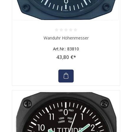
Durchschnittliche Bewertung von 0 von 5 Sternen
Wanduhr Höhenmesser
Art.Nr.: 83810
43,80 €*