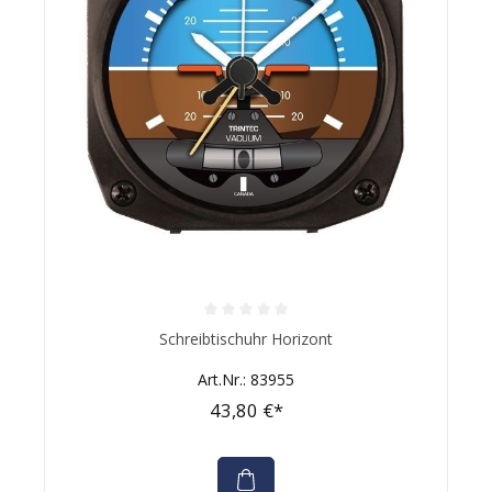
Durchschnittliche Bewertung von 0 von 5 Sternen
Schreibtischuhr Horizont
Art.Nr.: 83955
43,80 €*