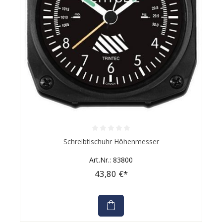
Durchschnittliche Bewertung von 0 von 5 Sternen
Schreibtischuhr Höhenmesser
Art.Nr.: 83800
43,80 €*