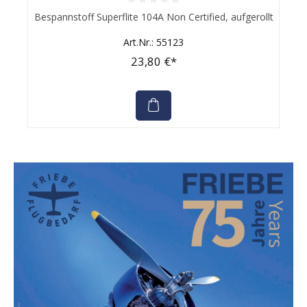
Durchschnittliche Bewertung von 0 von 5 Sternen
Bespannstoff Superflite 104A Non Certified, aufgerollt
Art.Nr.: 55123
23,80 €*