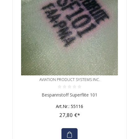
AVIATION PRODUCT SYSTEMS INC.
Durchschnittliche Bewertung von 0 von 5 Sternen
Bespannstoff Superflite 101
Art.Nr.: 55116
27,80 €*