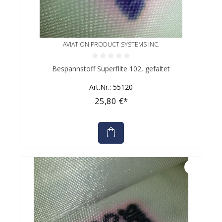
AVIATION PRODUCT SYSTEMS INC.
Durchschnittliche Bewertung von 0 von 5 Sternen
Bespannstoff Superflite 102, gefaltet
Art.Nr.: 55120
25,80 €*