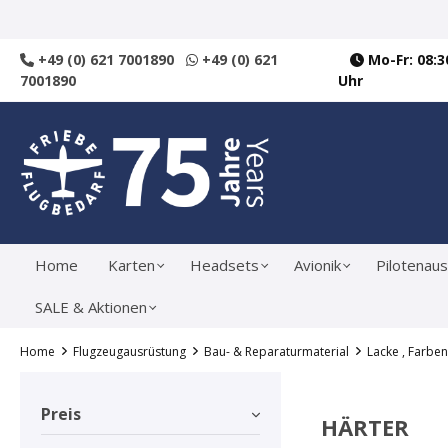
springen
Zur Hauptnavigation springen
+49 (0) 621 7001890
+49 (0) 621
Mo-Fr: 08:30
7001890
Uhr
Home
Karten
Headsets
Avionik
Pilotenaus
SALE & Aktionen
Home
Flugzeugausrüstung
Bau- & Reparaturmaterial
Lacke , Farben
Preis
HÄRTER