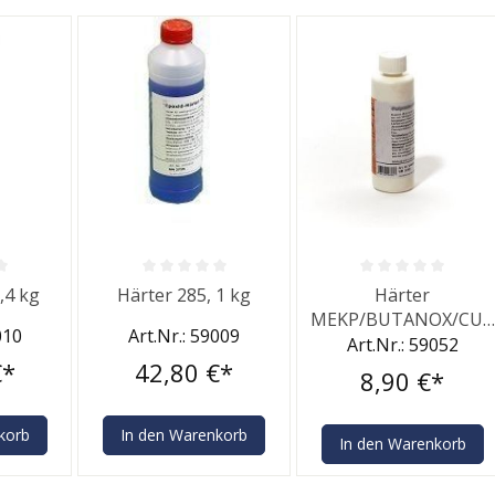
he Bewertung von 0 von 5 Sternen
Durchschnittliche Bewertung von 0 von 5 Sternen
Durchschnittliche Bewe
,4 kg
Härter 285, 1 kg
Härter
MEKP/BUTANOX/CUR
010
Art.Nr.: 59009
OX, 100 g
Art.Nr.: 59052
€*
42,80 €*
8,90 €*
korb
In den Warenkorb
In den Warenkorb