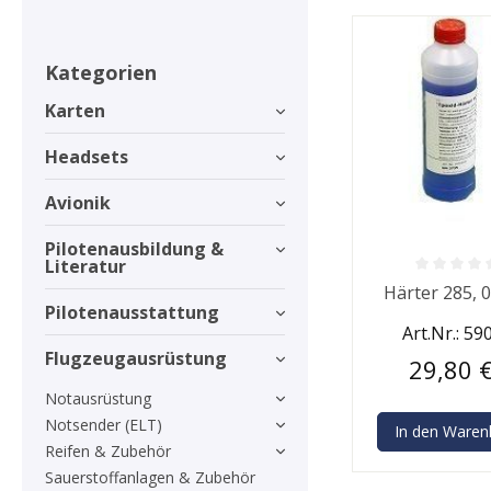
Kategorien
Karten
Headsets
Avionik
Pilotenausbildung &
Literatur
Durchschnittlic
Härter 285, 0
Pilotenausstattung
Art.Nr.: 59
Flugzeugausrüstung
29,80 
Notausrüstung
Notsender (ELT)
In den Waren
Reifen & Zubehör
Sauerstoffanlagen & Zubehör