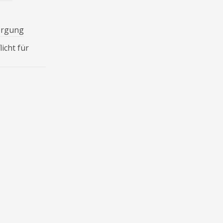
orgung
icht für