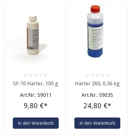
rtung von 0 von 5 Sternen
Durchschnittliche Bewertung von 0 von 5 Sternen
Durchschnittliche Bewertung v
SF-10 Härter, 100 g
Härter 260, 0,36 kg
Art.Nr.: 59011
Art.Nr.: 59035
9,80 €*
24,80 €*
In den Warenkorb
In den Warenkorb