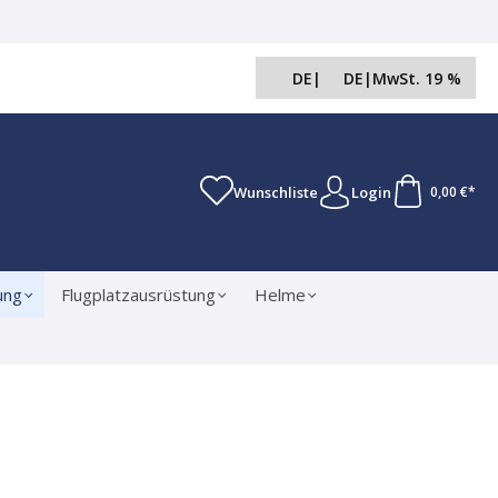
DE
|
DE
|
MwSt. 19 %
Wunschliste
Login
0,00 €*
ung
Flugplatzausrüstung
Helme