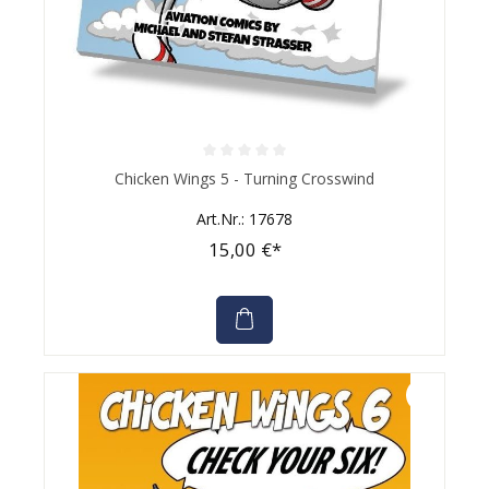
Durchschnittliche Bewertung von 0 von 5 Sternen
Chicken Wings 5 - Turning Crosswind
Art.Nr.: 17678
15,00 €*