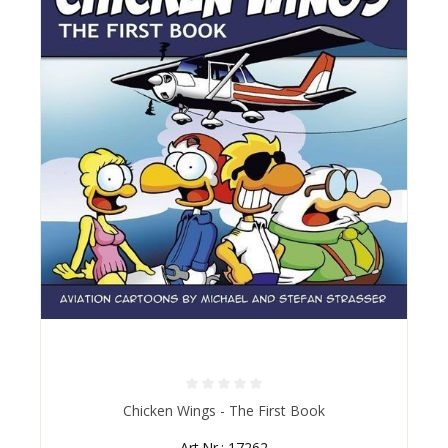
Durchschnittliche Bewertung von 0 von 5 Sternen
Chicken Wings - The First Book
Art.Nr.: 17262