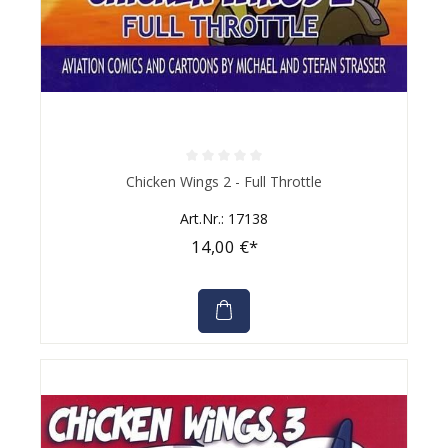
Durchschnittliche Bewertung von 0 von 5 Sternen
Chicken Wings 2 - Full Throttle
Art.Nr.: 17138
14,00 €*