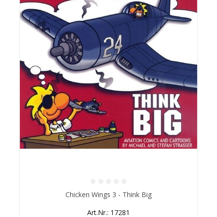
Durchschnittliche Bewertung von 0 von 5 Sternen
Chicken Wings 3 - Think Big
Art.Nr.: 17281