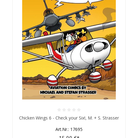
Durchschnittliche Bewertung von 0 von 5 Sternen
Chicken Wings 6 - Check your Six!, M. + S. Strasser
Art.Nr.: 17695
15,00 €*