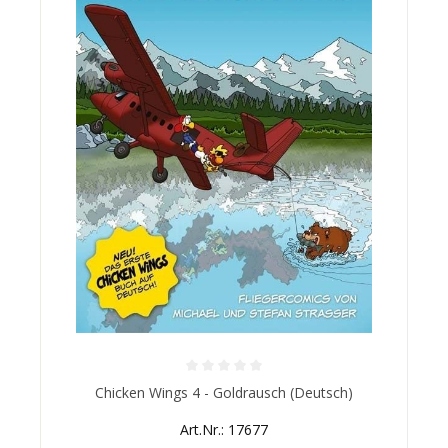
Durchschnittliche Bewertung von 0 von 5 Sternen
Chicken Wings 4 - Goldrausch (Deutsch)
Art.Nr.: 17677