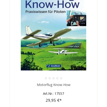
Durchschnittliche Bewertung von 0 von 5 Sternen
Motorflug Know-How
Art.Nr.: 17557
29,95 €*