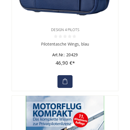
DESIGN 4 PILOTS
Durchschnittliche Bewertung von 0 von 5 Sternen
Pilotentasche Wings, blau
Art.Nr.: 20429
46,90 €*