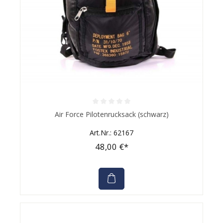
Durchschnittliche Bewertung von 0 von 5 Sternen
Air Force Pilotenrucksack (schwarz)
Art.Nr.: 62167
48,00 €*