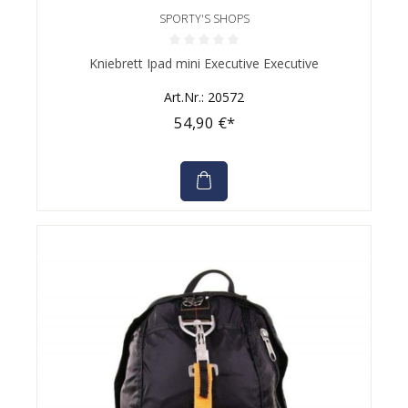
SPORTY'S SHOPS
Durchschnittliche Bewertung von 0 von 5 Sternen
Kniebrett Ipad mini Executive Executive
Art.Nr.: 20572
54,90 €*