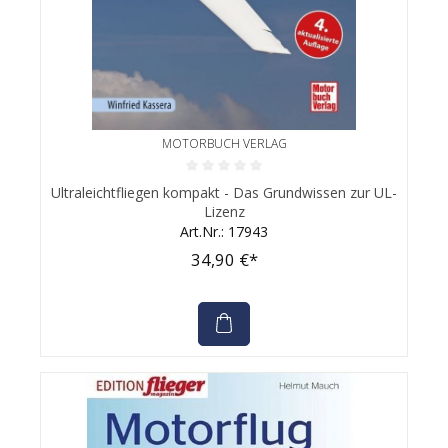
MOTORBUCH VERLAG
Durchschnittliche Bewertung von 0 von 5 Sternen
Ultraleichtfliegen kompakt - Das Grundwissen zur UL-
Lizenz
Art.Nr.: 17943
34,90 €*