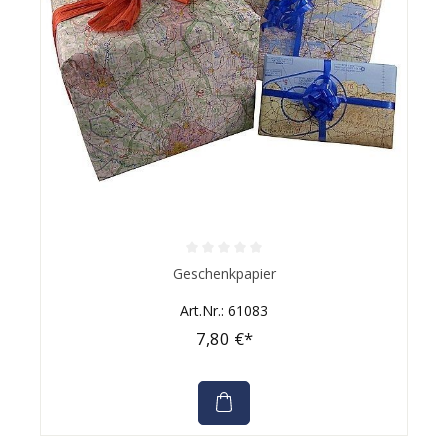
Durchschnittliche Bewertung von 0 von 5 Sternen
Geschenkpapier
Art.Nr.: 61083
7,80 €*