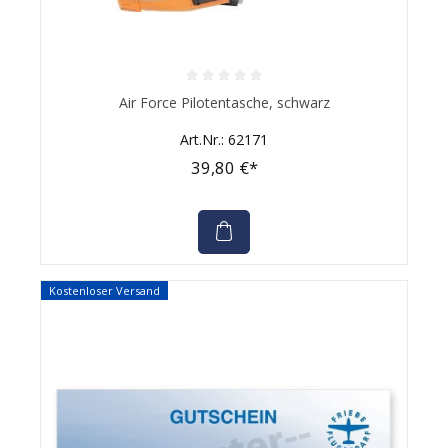
Durchschnittliche Bewertung von 0 von 5 Sternen
Air Force Pilotentasche, schwarz
Art.Nr.: 62171
39,80 €*
Kostenloser Versand