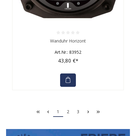
Durchschnittliche Bewertung von 0 von 5 Sternen
Wanduhr Horizont
Art.Nr.: 83952
43,80 €*
1
2
3