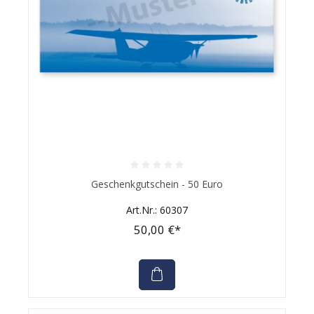
Durchschnittliche Bewertung von 0 von 5 Sternen
Geschenkgutschein - 50 Euro
Art.Nr.: 60307
50,00 €*