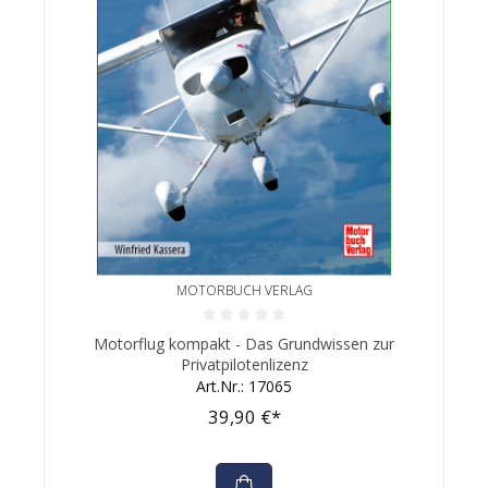
MOTORBUCH VERLAG
Durchschnittliche Bewertung von 0 von 5 Sternen
Motorflug kompakt - Das Grundwissen zur
Privatpilotenlizenz
Art.Nr.: 17065
39,90 €*