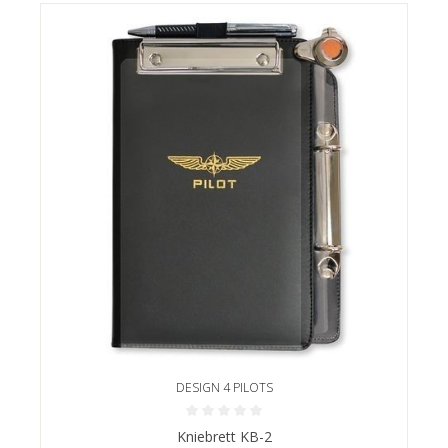
DESIGN 4 PILOTS
Durchschnittliche Bewertung von 0 von 5 Sternen
Kniebrett KB-2