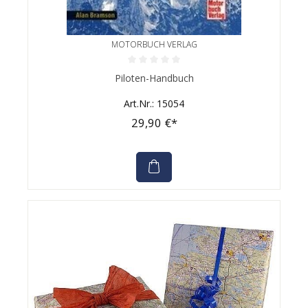
MOTORBUCH VERLAG
Durchschnittliche Bewertung von 0 von 5 Sternen
Piloten-Handbuch
Art.Nr.: 15054
29,90 €*