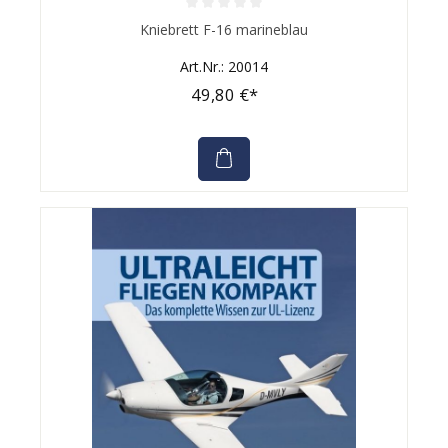
Durchschnittliche Bewertung von 0 von 5 Sternen
Kniebrett F-16 marineblau
Art.Nr.: 20014
49,80 €*