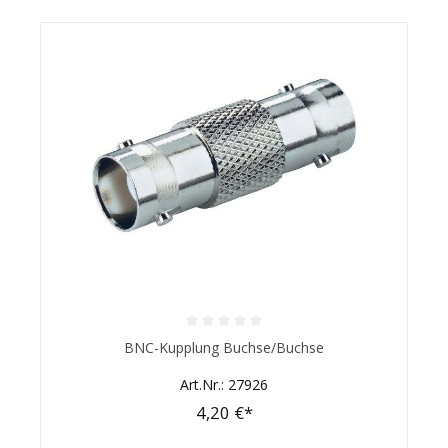
Durchschnittliche Bewertung von 0 von 5 Sternen
BNC-Kupplung Buchse/Buchse
Art.Nr.: 27926
4,20 €*