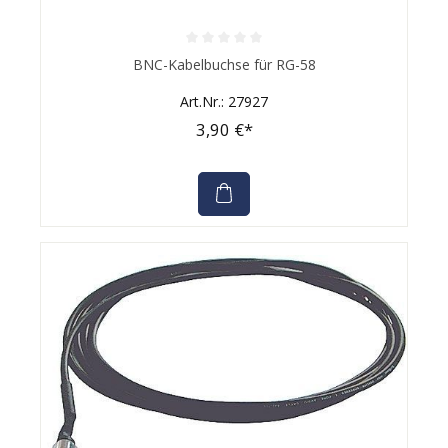
Durchschnittliche Bewertung von 0 von 5 Sternen
BNC-Kabelbuchse für RG-58
Art.Nr.: 27927
3,90 €*