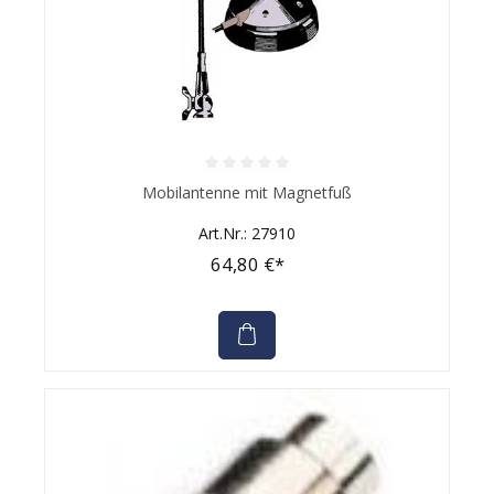
Durchschnittliche Bewertung von 0 von 5 Sternen
Mobilantenne mit Magnetfuß
Art.Nr.: 27910
64,80 €*