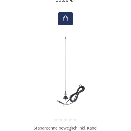
Durchschnittliche Bewertung von 0 von 5 Sternen
Stabantenne beweglich inkl. Kabel