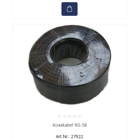
Durchschnittliche Bewertung von 0 von 5 Sternen
Koaxkabel RG-58
Art.Nr.: 27922