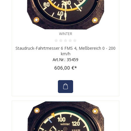
WINTER
Durchschnittliche Bewertung von 0 von 5 Sternen
Staudruck-Fahrtmesser 6 FMS 4, Meßbereich 0 - 200
km/h
Art.Nr.: 35459
606,00 €*