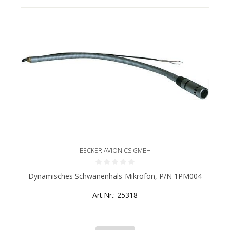
BECKER AVIONICS GMBH
Durchschnittliche Bewertung von 0 von 5 Sternen
Dynamisches Schwanenhals-Mikrofon, P/N 1PM004
Art.Nr.: 25318