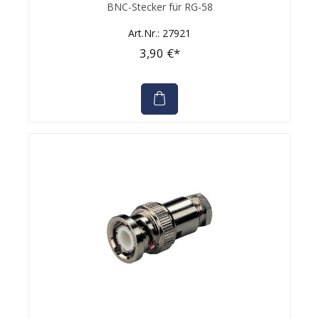
Durchschnittliche Bewertung von 0 von 5 Sternen
BNC-Stecker für RG-58
Art.Nr.: 27921
3,90 €*