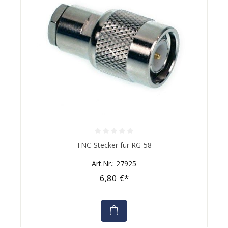
Durchschnittliche Bewertung von 0 von 5 Sternen
TNC-Stecker für RG-58
Art.Nr.: 27925
6,80 €*