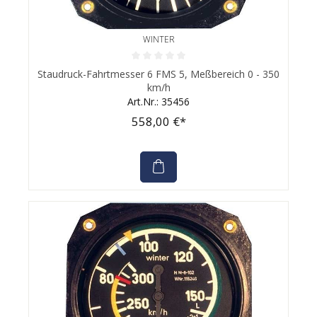
WINTER
Durchschnittliche Bewertung von 0 von 5 Sternen
Staudruck-Fahrtmesser 6 FMS 5, Meßbereich 0 - 350
km/h
Art.Nr.: 35456
558,00 €*