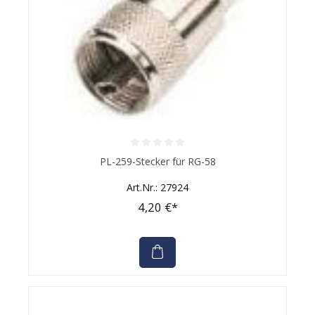
Durchschnittliche Bewertung von 0 von 5 Sternen
PL-259-Stecker für RG-58
Art.Nr.: 27924
4,20 €*