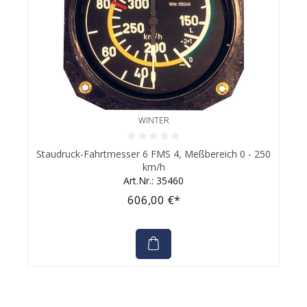
WINTER
Durchschnittliche Bewertung von 0 von 5 Sternen
Staudruck-Fahrtmesser 6 FMS 4, Meßbereich 0 - 250
km/h
Art.Nr.: 35460
606,00 €*