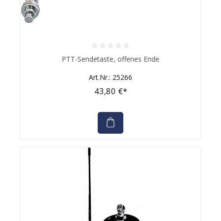
Durchschnittliche Bewertung von 0 von 5 Sternen
PTT-Sendetaste, offenes Ende
Art.Nr.: 25266
43,80 €*