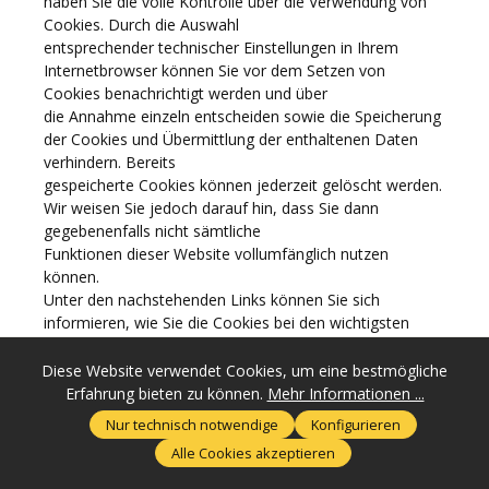
haben Sie die volle Kontrolle über die Verwendung von
Cookies. Durch die Auswahl
entsprechender technischer Einstellungen in Ihrem
Internetbrowser können Sie vor dem Setzen von
Cookies benachrichtigt werden und über
die Annahme einzeln entscheiden sowie die Speicherung
der Cookies und Übermittlung der enthaltenen Daten
verhindern. Bereits
gespeicherte Cookies können jederzeit gelöscht werden.
Wir weisen Sie jedoch darauf hin, dass Sie dann
gegebenenfalls nicht sämtliche
Funktionen dieser Website vollumfänglich nutzen
können.
Unter den nachstehenden Links können Sie sich
informieren, wie Sie die Cookies bei den wichtigsten
Browsern verwalten (u.a. auch
deaktivieren) können:
Diese Website verwendet Cookies, um eine bestmögliche
Chrome:
https://support.google.com/accounts/answer/6
Erfahrung bieten zu können.
Mehr Informationen ...
1416?hl=de
Nur technisch notwendige
Konfigurieren
Microsoft Edge:
https://support.microsoft.com/de-
Alle Cookies akzeptieren
de/microsoft-edge/cookies-in-microsoft-edge-lB6schen-
63947406-40ac-c3b8-57b9-2a946a29ae09