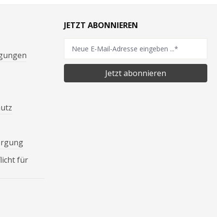
JETZT ABONNIEREN
ngungen
Jetzt abonnieren
hutz
orgung
icht für