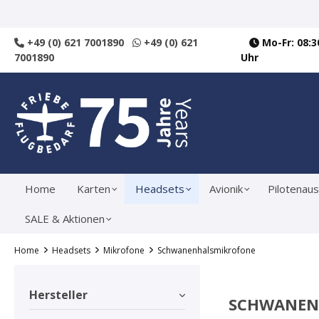
springen
Zur Hauptnavigation springen
+49 (0) 621 7001890
+49 (0) 621
Mo-Fr: 08:30
7001890
Uhr
Home
Karten
Headsets
Avionik
Pilotenaus
SALE & Aktionen
Home
Headsets
Mikrofone
Schwanenhalsmikrofone
Hersteller
SCHWANEN