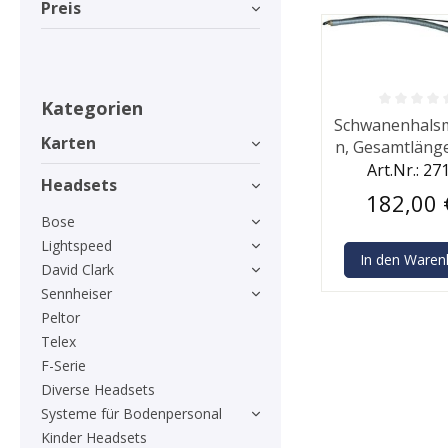
Preis
Kategorien
Durchschnittlic
Schwanenhalsm
Karten
n, Gesamtläng
Art.Nr.: 27
Headsets
182,00 
Bose
Lightspeed
In den Waren
David Clark
Sennheiser
Peltor
Telex
F-Serie
Diverse Headsets
Systeme für Bodenpersonal
Kinder Headsets