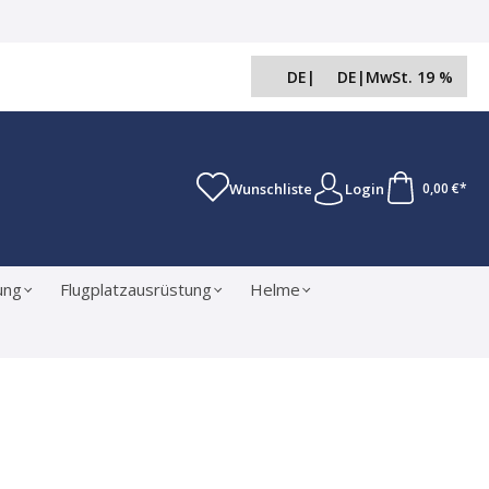
DE
|
DE
|
MwSt. 19 %
Wunschliste
Login
0,00 €*
ung
Flugplatzausrüstung
Helme