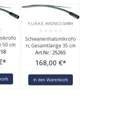
F.U.N.K.E. AVIONICS GMBH
he Bewertung von 0 von 5 Sternen
Durchschnittliche Bewertung von 0 von 5 Sternen
ikrofo
Schwanenhalsmikrofo
e 50 cm
n, Gesamtlänge 35 cm
158
Art.Nr.: 25265
€*
168,00 €*
korb
In den Warenkorb