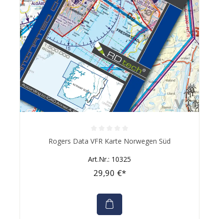
Durchschnittliche Bewertung von 0 von 5 Sternen
Rogers Data VFR Karte Norwegen Süd
Art.Nr.: 10325
29,90 €*