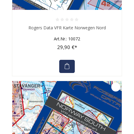
Durchschnittliche Bewertung von 0 von 5 Sternen
Rogers Data VFR Karte Norwegen Nord
Art.Nr.: 10072
29,90 €*