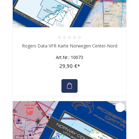
Durchschnittliche Bewertung von 0 von 5 Sternen
Rogers Data VFR Karte Norwegen Center-Nord
Art.Nr.: 10073
29,90 €*