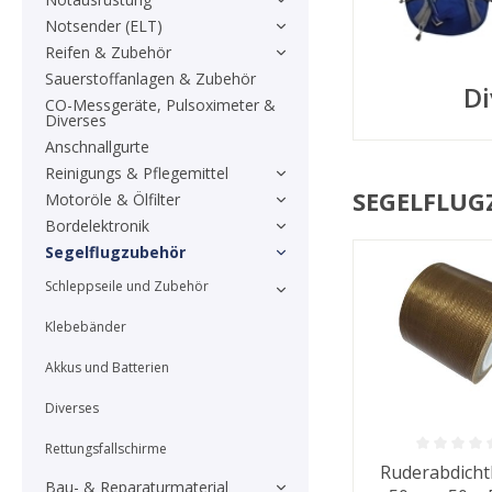
Notsender (ELT)
Reifen & Zubehör
Sauerstoffanlagen & Zubehör
Di
CO-Messgeräte, Pulsoximeter &
Diverses
Anschnallgurte
Reinigungs & Pflegemittel
SEGELFLU
Motoröle & Ölfilter
Bordelektronik
Segelflugzubehör
Schleppseile und Zubehör
Klebebänder
Akkus und Batterien
Diverses
Rettungsfallschirme
Durchschnittlic
Ruderabdicht
Bau- & Reparaturmaterial