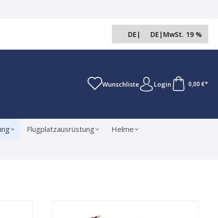
DE
|
DE
|
MwSt. 19 %
Wunschliste
Login
0,00 €*
ung
Flugplatzausrüstung
Helme