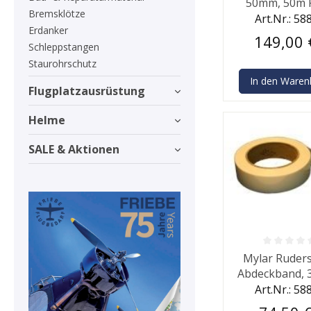
50mm, 50m R
Bremsklötze
Art.Nr.: 58
Erdanker
149,00 
Schleppstangen
Staurohrschutz
In den Waren
Flugplatzausrüstung
Helme
SALE & Aktionen
Durchschnittlic
Mylar Ruders
Abdeckband,
Art.Nr.: 58