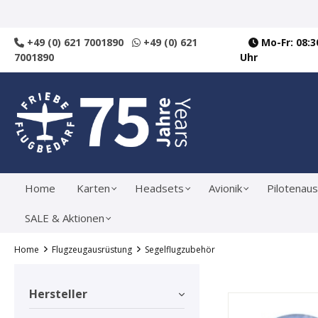
springen
Zur Hauptnavigation springen
+49 (0) 621 7001890
+49 (0) 621
Mo-Fr: 08:30
7001890
Uhr
Home
Karten
Headsets
Avionik
Pilotenaus
SALE & Aktionen
Home
Flugzeugausrüstung
Segelflugzubehör
Hersteller