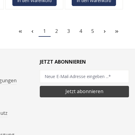
In den Warenkorb
In den Warenkorb
1
2
3
4
5
JETZT ABONNIEREN
ngungen
Jetzt abonnieren
hutz
orgung