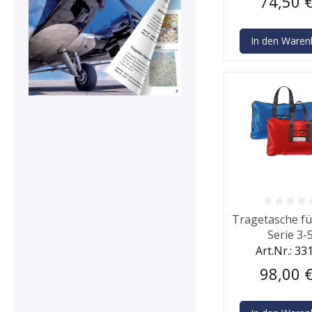
74,50 
In den Waren
Durchschnittlic
Tragetasche fü
Serie 3-
Art.Nr.: 33
98,00 