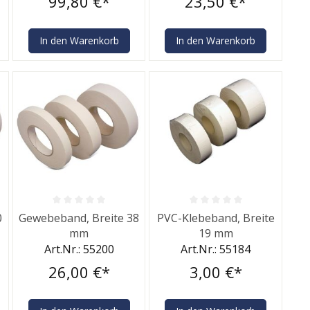
99,80 €*
23,50 €*
In den Warenkorb
In den Warenkorb
rtung von 0 von 5 Sternen
Durchschnittliche Bewertung von 0 von 5 Sternen
Durchschnittliche Bewertung v
0
Gewebeband, Breite 38
PVC-Klebeband, Breite
mm
19 mm
Art.Nr.: 55200
Art.Nr.: 55184
26,00 €*
3,00 €*