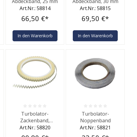
Abdeckband, 25 mm
Abdeckband, 30 mm
Art.Nr.: 58814
Art.Nr.: 58815
66,50 €*
69,50 €*
In den Warenkorb
In den Warenkorb
rtung von 0 von 5 Sternen
Durchschnittliche Bewertung von 0 von 5 Sternen
Durchschnittliche Bewertung v
Turbolator-
Turbolator-
Zackenband,
Noppenband
Zackenwinkel 90°
Art.Nr.: 58820
Art.Nr.: 58821