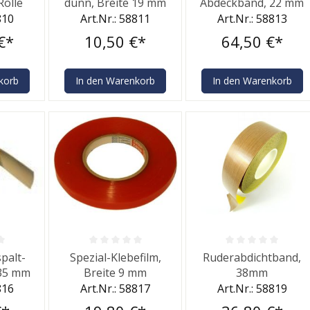
olle
dünn, Breite 19 mm
Abdeckband, 22 mm
810
Art.Nr.: 58811
Art.Nr.: 58813
€*
10,50 €*
64,50 €*
korb
In den Warenkorb
In den Warenkorb
he Bewertung von 0 von 5 Sternen
Durchschnittliche Bewertung von 0 von 5 Sternen
Durchschnittliche Bewe
palt-
Spezial-Klebefilm,
Ruderabdichtband,
 35 mm
Breite 9 mm
38mm
816
Art.Nr.: 58817
Art.Nr.: 58819