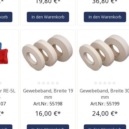
€*
19,80 €*
36,80 €*
korb
In den Warenkorb
In den Warenkorb
he Bewertung von 0 von 5 Sternen
Durchschnittliche Bewertung von 0 von 5 Sternen
Durchschnittliche Bewe
r RE-5L
Gewebeband, Breite 19
Gewebeband, Breite 3
5
mm
mm
107
Art.Nr.: 55198
Art.Nr.: 55199
€*
16,00 €*
24,00 €*