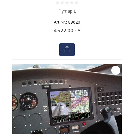
Durchschnittliche Bewertung von 0 von 5 Sternen
Flymap L
Art.Nr.: 89620
4.522,00 €*