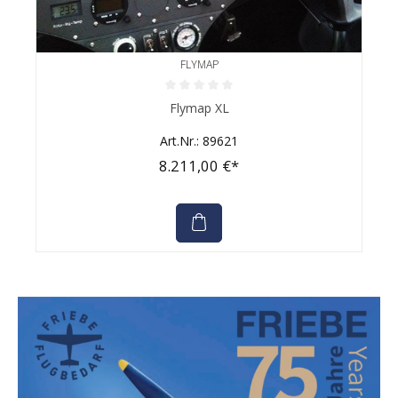
FLYMAP
Durchschnittliche Bewertung von 0 von 5 Sternen
Flymap XL
Art.Nr.: 89621
8.211,00 €*