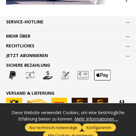
SERVICE-HOTLINE
MEHR ÜBER
RECHTLICHES
JETZT ABONNIEREN
SICHERE BEZAHLUNG
VERSAND & LIEFERUNG
Diese Website verwendet Cookies, um eine bestmögliche
Erfahrung bieten zu können.
Mehr Informationen ...
* Alle Preise inkl. gesetzl. Mehrwertsteuer zzgl.
Versandkosten
und
Nur technisch notwendige
Konfigurieren
ggf. Nachnahmegebühren, wenn nicht anders angegeben.
Alle Cookies akzeptieren