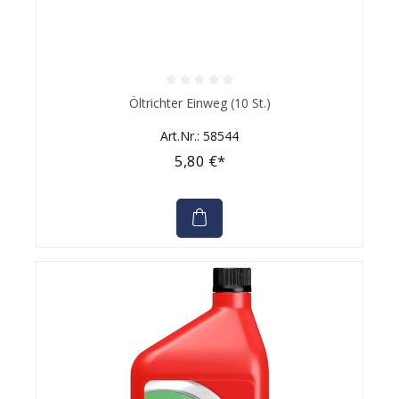
Durchschnittliche Bewertung von 0 von 5 Sternen
Öltrichter Einweg (10 St.)
Art.Nr.: 58544
5,80 €*