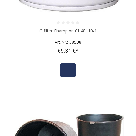
Durchschnittliche Bewertung von 0 von 5 Sternen
Ölfilter Champion CH48110-1
Art.Nr.: 58538
69,81 €*