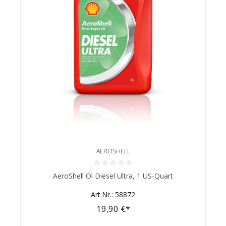
AEROSHELL
Durchschnittliche Bewertung von 0 von 5 Sternen
AeroShell Öl Diesel Ultra, 1 US-Quart
Art.Nr.: 58872
19,90 €*