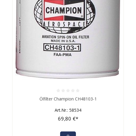
Durchschnittliche Bewertung von 0 von 5 Sternen
Ölfilter Champion CH48103-1
Art.Nr.: 58534
69,80 €*