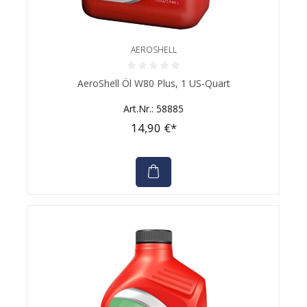
AEROSHELL
Durchschnittliche Bewertung von 0 von 5 Sternen
AeroShell Öl W80 Plus, 1 US-Quart
Art.Nr.: 58885
14,90 €*