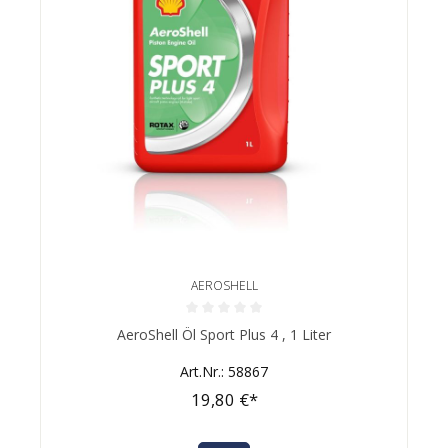
AEROSHELL
Durchschnittliche Bewertung von 0 von 5 Sternen
AeroShell Öl Sport Plus 4 , 1 Liter
Art.Nr.: 58867
19,80 €*