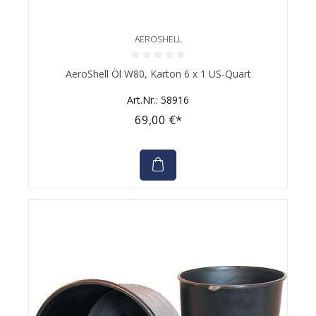
AEROSHELL
Durchschnittliche Bewertung von 0 von 5 Sternen
AeroShell Öl W80, Karton 6 x 1 US-Quart
Art.Nr.: 58916
69,00 €*