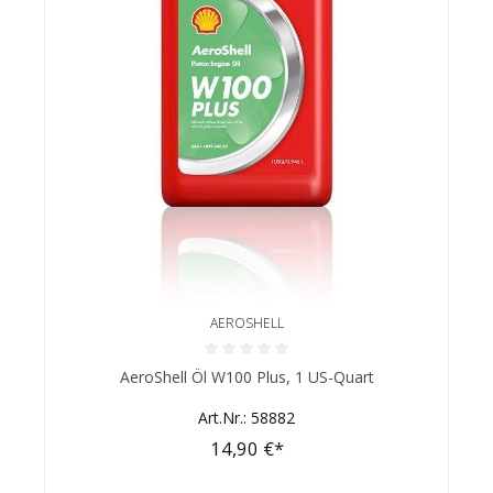
AEROSHELL
Durchschnittliche Bewertung von 0 von 5 Sternen
AeroShell Öl W100 Plus, 1 US-Quart
Art.Nr.: 58882
14,90 €*