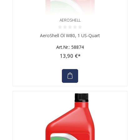
AEROSHELL
Durchschnittliche Bewertung von 0 von 5 Sternen
AeroShell Öl W80, 1 US-Quart
Art.Nr.: 58874
13,90 €*