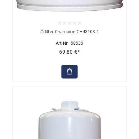
Durchschnittliche Bewertung von 0 von 5 Sternen
Ölfilter Champion CH48108-1
Art.Nr.: 58536
69,80 €*