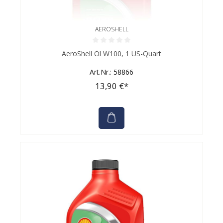
AEROSHELL
Durchschnittliche Bewertung von 0 von 5 Sternen
AeroShell Öl W100, 1 US-Quart
Art.Nr.: 58866
13,90 €*