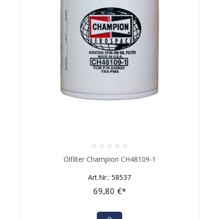
Durchschnittliche Bewertung von 0 von 5 Sternen
Ölfilter Champion CH48109-1
Art.Nr.: 58537
69,80 €*