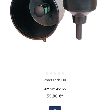
Durchschnittliche Bewertung von 0 von 5 Sternen
SmartTech F8C
Art.Nr.: 45156
59,80 €*