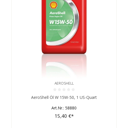
AEROSHELL
Durchschnittliche Bewertung von 0 von 5 Sternen
AeroShell Öl W 15W-50, 1 US-Quart
Art.Nr.: 58880
15,40 €*