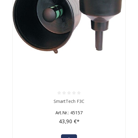
Durchschnittliche Bewertung von 0 von 5 Sternen
SmartTech F3C
Art.Nr.: 45157
43,90 €*