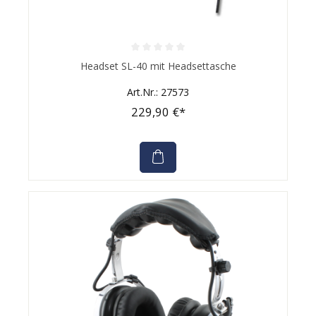
Durchschnittliche Bewertung von 0 von 5 Sternen
Headset SL-40 mit Headsettasche
Art.Nr.: 27573
229,90 €*