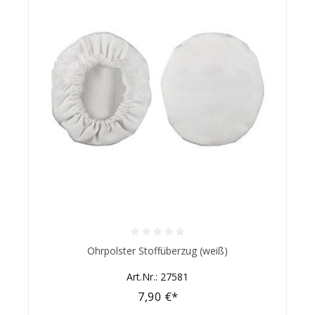
Durchschnittliche Bewertung von 0 von 5 Sternen
Ohrpolster Stoffüberzug (weiß)
Art.Nr.: 27581
7,90 €*