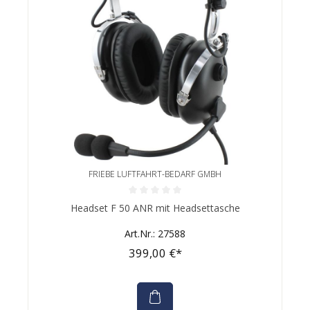
FRIEBE LUFTFAHRT-BEDARF GMBH
Durchschnittliche Bewertung von 0 von 5 Sternen
Headset F 50 ANR mit Headsettasche
Art.Nr.: 27588
399,00 €*