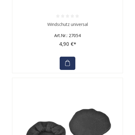
Durchschnittliche Bewertung von 0 von 5 Sternen
Windschutz universal
Art.Nr.: 27054
4,90 €*