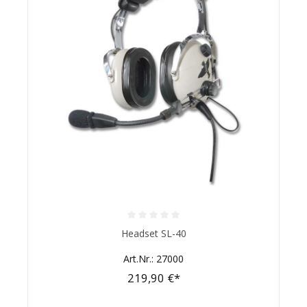
Durchschnittliche Bewertung von 0 von 5 Sternen
Headset SL-40
Art.Nr.: 27000
219,90 €*