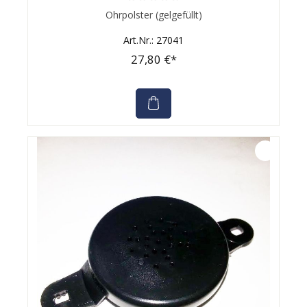
Durchschnittliche Bewertung von 0 von 5 Sternen
Ohrpolster (gelgefüllt)
Art.Nr.: 27041
27,80 €*