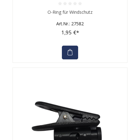
Durchschnittliche Bewertung von 0 von 5 Sternen
O-Ring für Windschutz
Art.Nr.: 27582
1,95 €*