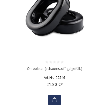
Durchschnittliche Bewertung von 0 von 5 Sternen
Ohrpolster (schaumstoff-gelgefüllt)
Art.Nr.: 27546
21,80 €*