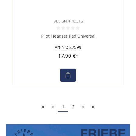
DESIGN 4 PILOTS
Durchschnittliche Bewertung von 0 von 5 Sternen
Pilot Headset Pad Universal
Art.Nr.: 27599
17,90 €*
1
2