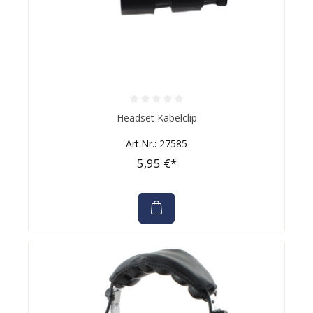
Durchschnittliche Bewertung von 0 von 5 Sternen
Headset Kabelclip
Art.Nr.: 27585
5,95 €*