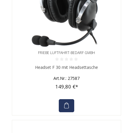
FRIEBE LUFTFAHRT-BEDARF GMBH
Durchschnittliche Bewertung von 0 von 5 Sternen
Headset F 30 mit Headsettasche
Art.Nr.: 27587
149,80 €*