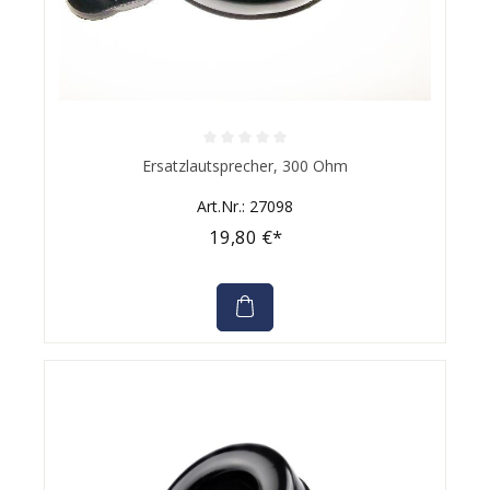
Durchschnittliche Bewertung von 0 von 5 Sternen
Ersatzlautsprecher, 300 Ohm
Art.Nr.: 27098
19,80 €*