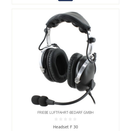
FRIEBE LUFTFAHRT-BEDARF GMBH
Durchschnittliche Bewertung von 0 von 5 Sternen
Headset F 30