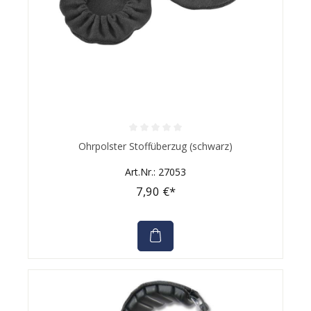
Durchschnittliche Bewertung von 0 von 5 Sternen
Ohrpolster Stoffüberzug (schwarz)
Art.Nr.: 27053
7,90 €*