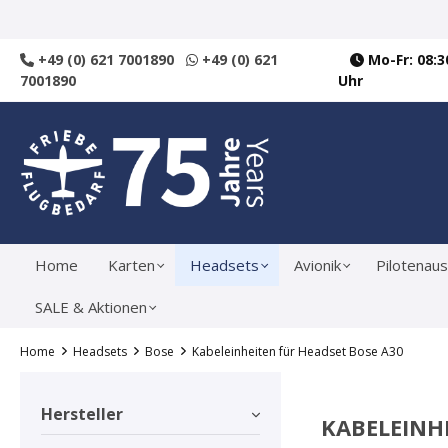
springen
Zur Hauptnavigation springen
+49 (0) 621 7001890
+49 (0) 621
Mo-Fr: 08:30
7001890
Uhr
Home
Karten
Headsets
Avionik
Pilotenaus
SALE & Aktionen
Home
Headsets
Bose
Kabeleinheiten für Headset Bose A30
Hersteller
KABELEINH