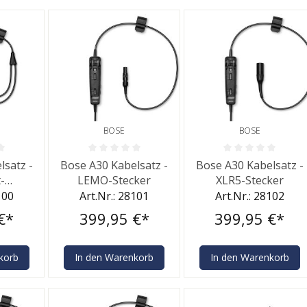
BOSE
BOSE
he Bewertung von 0 von 5 Sternen
Durchschnittliche Bewertung von 0 von 5 Sternen
Durchschnittliche Bewe
lsatz -
Bose A30 Kabelsatz -
Bose A30 Kabelsatz -
-
LEMO-Stecker
XLR5-Stecker
cker
100
Art.Nr.: 28101
Art.Nr.: 28102
€*
399,95 €*
399,95 €*
korb
In den Warenkorb
In den Warenkorb