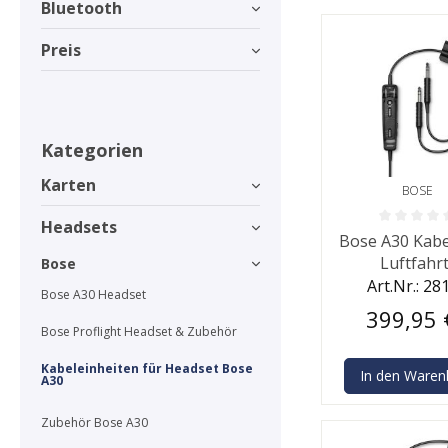
Bluetooth
Preis
Kategorien
Karten
BOSE
Headsets
Durchschnittlic
Bose A30 Kabe
Luftfahrt
Bose
Standardste
Art.Nr.: 28
Bose A30 Headset
399,95 
Bose Proflight Headset & Zubehör
Kabeleinheiten für Headset Bose
In den Waren
A30
Zubehör Bose A30