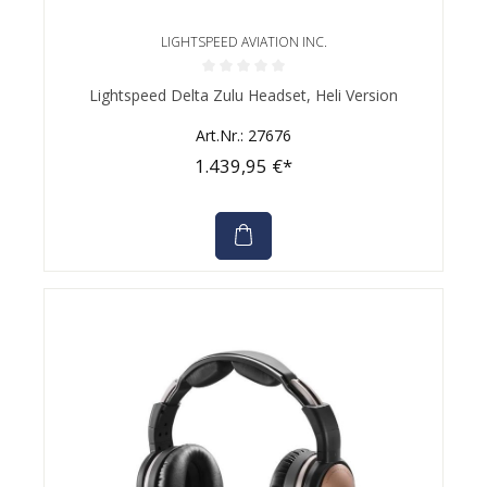
LIGHTSPEED AVIATION INC.
Durchschnittliche Bewertung von 0 von 5 Sternen
Lightspeed Delta Zulu Headset, Heli Version
Art.Nr.: 27676
1.439,95 €*