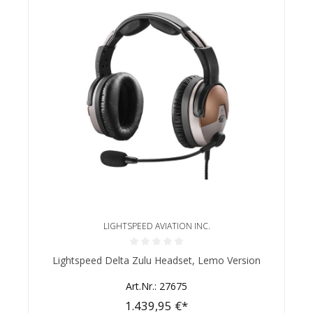
LIGHTSPEED AVIATION INC.
Durchschnittliche Bewertung von 0 von 5 Sternen
Lightspeed Delta Zulu Headset, Lemo Version
Art.Nr.: 27675
1.439,95 €*