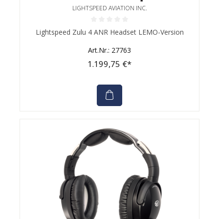
LIGHTSPEED AVIATION INC.
Durchschnittliche Bewertung von 0 von 5 Sternen
Lightspeed Zulu 4 ANR Headset LEMO-Version
Art.Nr.: 27763
1.199,75 €*