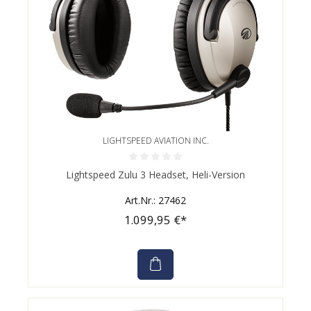
LIGHTSPEED AVIATION INC.
Durchschnittliche Bewertung von 0 von 5 Sternen
Lightspeed Zulu 3 Headset, Heli-Version
Art.Nr.: 27462
1.099,95 €*