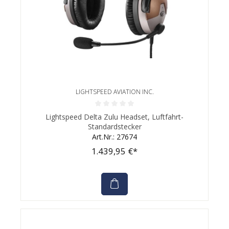
LIGHTSPEED AVIATION INC.
Durchschnittliche Bewertung von 0 von 5 Sternen
Lightspeed Delta Zulu Headset, Luftfahrt-
Standardstecker
Art.Nr.: 27674
1.439,95 €*