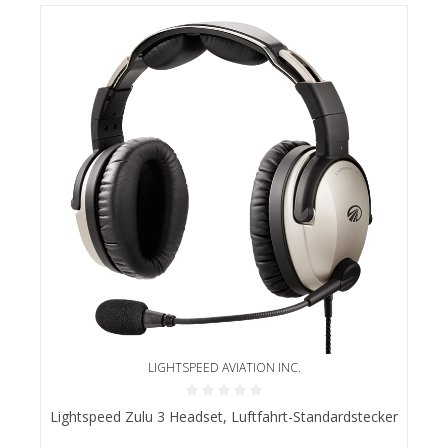
LIGHTSPEED AVIATION INC.
Durchschnittliche Bewertung von 0 von 5 Sternen
Lightspeed Zulu 3 Headset, Luftfahrt-Standardstecker