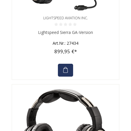
LIGHTSPEED AVIATION INC.
Durchschnittliche Bewertung von 0 von 5 Sternen
Lightspeed Sierra GA-Version
Art.Nr.: 27434
899,95 €*