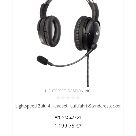
LIGHTSPEED AVIATION INC.
Durchschnittliche Bewertung von 0 von 5 Sternen
Lightspeed Zulu 4 Headset, Luftfahrt-Standardstecker
Art.Nr.: 27761
1.199,75 €*