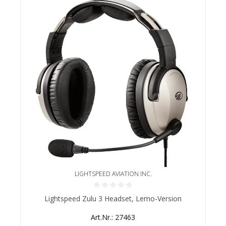
LIGHTSPEED AVIATION INC.
Durchschnittliche Bewertung von 0 von 5 Sternen
Lightspeed Zulu 3 Headset, Lemo-Version
Art.Nr.: 27463