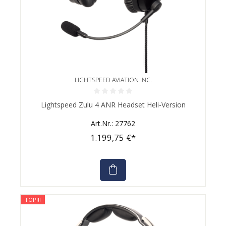
LIGHTSPEED AVIATION INC.
Durchschnittliche Bewertung von 0 von 5 Sternen
Lightspeed Zulu 4 ANR Headset Heli-Version
Art.Nr.: 27762
1.199,75 €*
TOP!!!