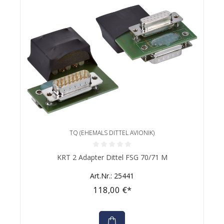
TQ (EHEMALS DITTEL AVIONIK)
Durchschnittliche Bewertung von 0 von 5 Sternen
KRT 2 Adapter Dittel FSG 70/71 M
Art.Nr.: 25441
118,00 €*