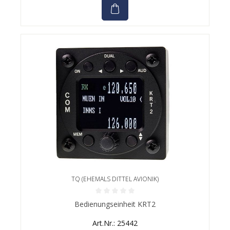
TQ (EHEMALS DITTEL AVIONIK)
Durchschnittliche Bewertung von 0 von 5 Sternen
Bedienungseinheit KRT2
Art.Nr.: 25442