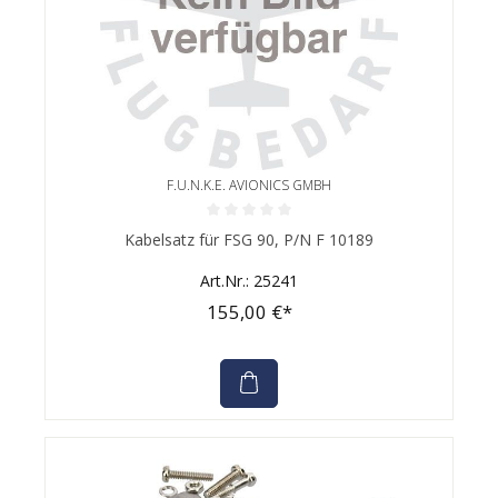
F.U.N.K.E. AVIONICS GMBH
Durchschnittliche Bewertung von 0 von 5 Sternen
Kabelsatz für FSG 90, P/N F 10189
Art.Nr.: 25241
155,00 €*