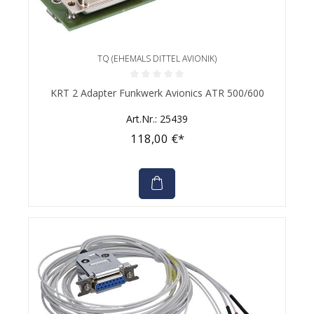
TQ (EHEMALS DITTEL AVIONIK)
Durchschnittliche Bewertung von 0 von 5 Sternen
KRT 2 Adapter Funkwerk Avionics ATR 500/600
Art.Nr.: 25439
118,00 €*