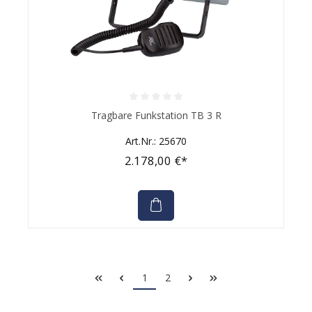
Durchschnittliche Bewertung von 0 von 5 Sternen
Tragbare Funkstation TB 3 R
Art.Nr.: 25670
2.178,00 €*
1
2