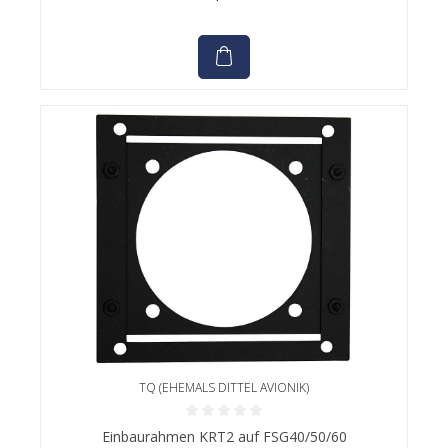
TQ (EHEMALS DITTEL AVIONIK)
Durchschnittliche Bewertung von 0 von 5 Sternen
Einbaurahmen KRT2 auf FSG40/50/60