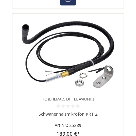
TQ (EHEMALS DITTEL AVIONIK)
Durchschnittliche Bewertung von 0 von 5 Sternen
Schwanenhalsmikrofon KRT 2
Art.Nr.: 25289
189,00 €*