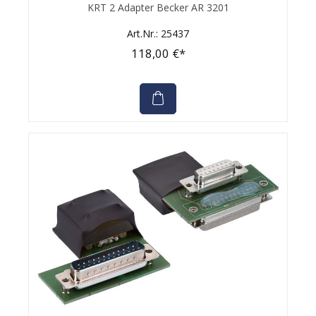
Durchschnittliche Bewertung von 0 von 5 Sternen
KRT 2 Adapter Becker AR 3201
Art.Nr.: 25437
118,00 €*