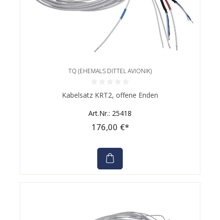
TQ (EHEMALS DITTEL AVIONIK)
Durchschnittliche Bewertung von 0 von 5 Sternen
Kabelsatz KRT2, offene Enden
Art.Nr.: 25418
176,00 €*