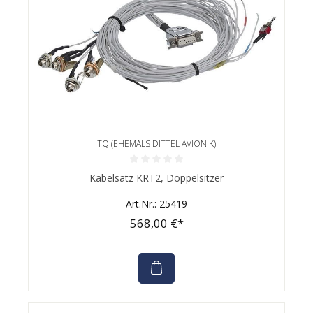
TQ (EHEMALS DITTEL AVIONIK)
Durchschnittliche Bewertung von 0 von 5 Sternen
Kabelsatz KRT2, Doppelsitzer
Art.Nr.: 25419
568,00 €*