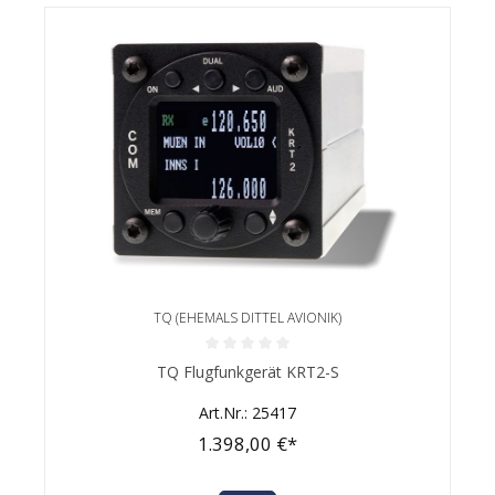
TQ (EHEMALS DITTEL AVIONIK)
Durchschnittliche Bewertung von 0 von 5 Sternen
TQ Flugfunkgerät KRT2-S
Art.Nr.: 25417
1.398,00 €*