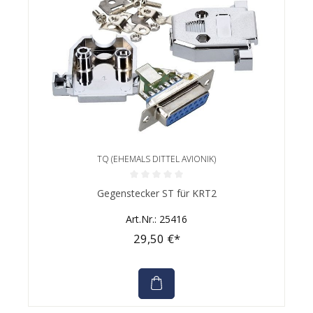
TQ (EHEMALS DITTEL AVIONIK)
Durchschnittliche Bewertung von 0 von 5 Sternen
Gegenstecker ST für KRT2
Art.Nr.: 25416
29,50 €*