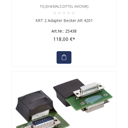
TQ (EHEMALS DITTEL AVIONIK)
Durchschnittliche Bewertung von 0 von 5 Sternen
KRT 2 Adapter Becker AR 4201
Art.Nr.: 25438
118,00 €*