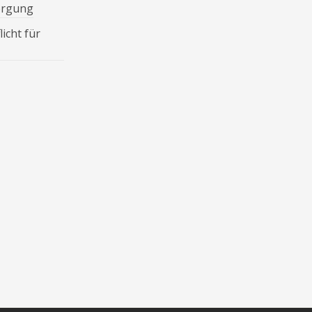
orgung
icht für