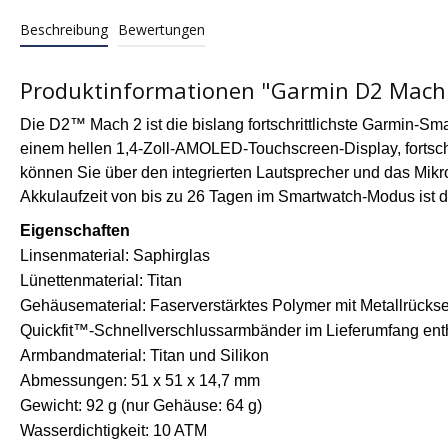
Beschreibung
Bewertungen
Produktinformationen "Garmin D2 Mach 
Die D2
™
Mach 2 ist die bislang fortschrittlichste Garmin-S
einem hellen 1,4-Zoll-AMOLED-Touchscreen-Display, fortschr
können Sie über den integrierten Lautsprecher und das Mikr
Akkulaufzeit von bis zu 26 Tagen im Smartwatch-Modus ist di
Eigenschaften
Linsenmaterial: Saphirglas
Lünettenmaterial: Titan
Gehäusematerial: Faserverstärktes Polymer mit Metallrückse
Quickfit
™
-Schnellverschlussarmbänder im Lieferumfang ent
Armbandmaterial: Titan und Silikon
Abmessungen: 51 x 51 x 14,7 mm
Gewicht: 92 g (nur Gehäuse: 64 g)
Wasserdichtigkeit: 10 ATM