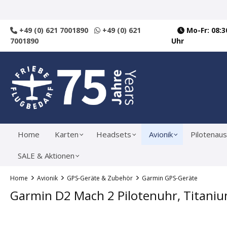
springen
Zur Hauptnavigation springen
+49 (0) 621 7001890
+49 (0) 621
Mo-Fr: 08:30
7001890
Uhr
Home
Karten
Headsets
Avionik
Pilotenaus
SALE & Aktionen
Home
Avionik
GPS-Geräte & Zubehör
Garmin GPS-Geräte
Garmin D2 Mach 2 Pilotenuhr, Titan