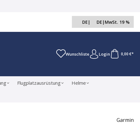
DE
|
DE
|
MwSt. 19 %
Wunschliste
Login
0,00 €*
ung
Flugplatzausrüstung
Helme
Garmin