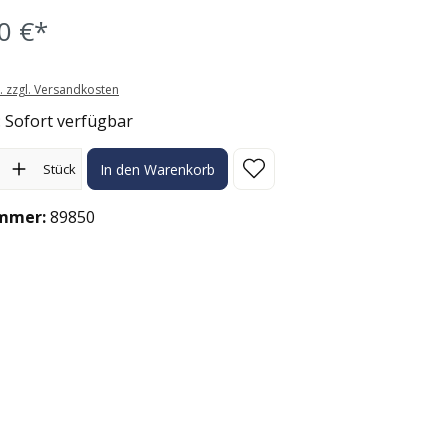
0 €*
t. zzgl. Versandkosten
: Sofort verfügbar
l: Gib den gewünschten Wert ein oder benutze die Schaltflächen
Stück
In den Warenkorb
mmer:
89850