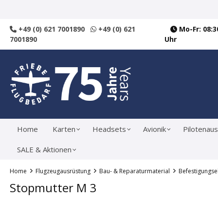
springen
Zur Hauptnavigation springen
+49 (0) 621 7001890
+49 (0) 621
Mo-Fr: 08:30
7001890
Uhr
Home
Karten
Headsets
Avionik
Pilotenaus
SALE & Aktionen
Home
Flugzeugausrüstung
Bau- & Reparaturmaterial
Befestigungs
Stopmutter M 3