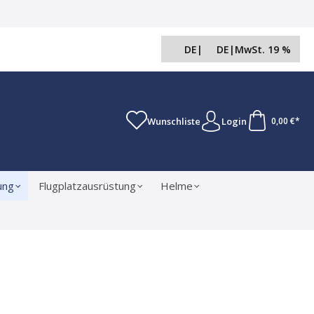
DE
|
DE
|
MwSt. 19 %
Wunschliste
Login
0,00 €*
ung
Flugplatzausrüstung
Helme