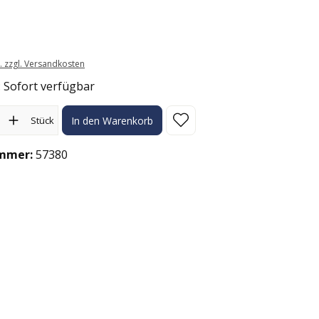
t. zzgl. Versandkosten
: Sofort verfügbar
l: Gib den gewünschten Wert ein oder benutze die Schaltflächen
Stück
In den Warenkorb
mmer:
57380