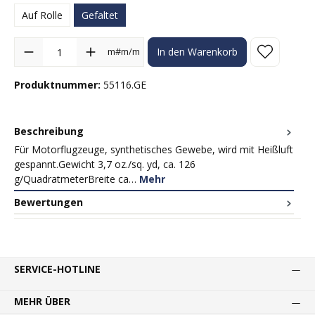
Auf Rolle
Gefaltet
Produkt Anzahl: Gib den gewünschten Wert ein oder benutze die Sc
m#m/m
In den Warenkorb
Produktnummer:
55116.GE
Beschreibung
Für Motorflugzeuge, synthetisches Gewebe, wird mit Heißluft
gespannt.Gewicht 3,7 oz./sq. yd, ca. 126
g/QuadratmeterBreite ca…
Mehr
Bewertungen
SERVICE-HOTLINE
MEHR ÜBER