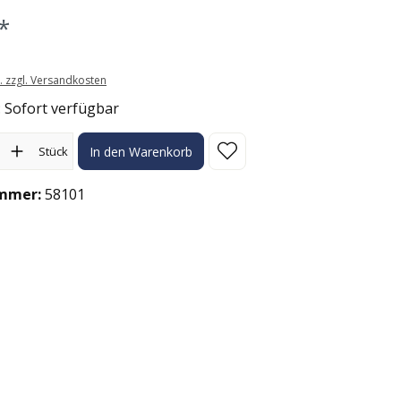
*
t. zzgl. Versandkosten
: Sofort verfügbar
l: Gib den gewünschten Wert ein oder benutze die Schaltflächen
Stück
In den Warenkorb
mmer:
58101