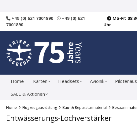
springen
Zur Hauptnavigation springen
+49 (0) 621 7001890
+49 (0) 621
Mo-Fr: 08:30
7001890
Uhr
Home
Karten
Headsets
Avionik
Pilotenaus
SALE & Aktionen
Home
Flugzeugausrüstung
Bau- & Reparaturmaterial
Bespannmater
Entwässerungs-Lochverstärker