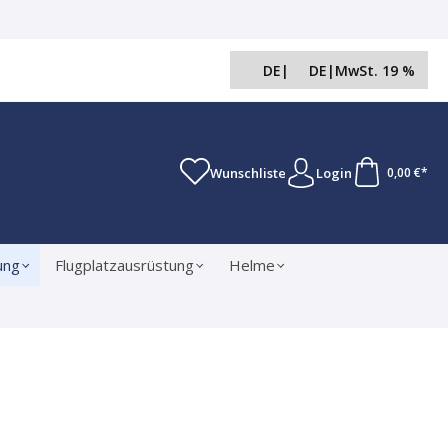
DE
|
DE
|
MwSt. 19 %
Wunschliste
Login
0,00 €*
ung
Flugplatzausrüstung
Helme