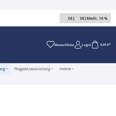
DE
|
DE
|
MwSt. 19 %
Wunschliste
Login
0,00 €*
ung
Flugplatzausrüstung
Helme