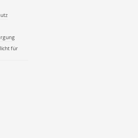
hutz
orgung
icht für