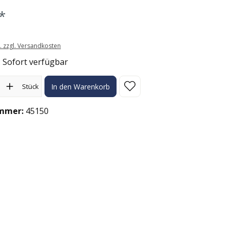
*
t. zzgl. Versandkosten
: Sofort verfügbar
l: Gib den gewünschten Wert ein oder benutze die Schaltflächen
Stück
In den Warenkorb
mmer:
45150