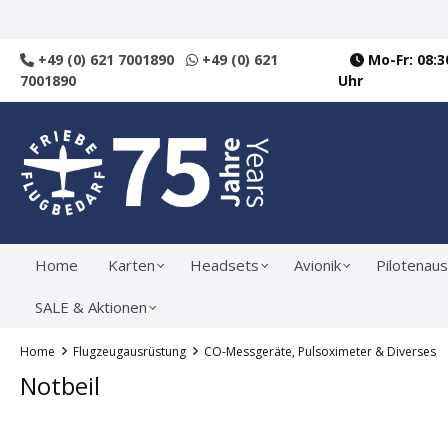
springen
Zur Hauptnavigation springen
+49 (0) 621 7001890
+49 (0) 621
Mo-Fr: 08:30
7001890
Uhr
Home
Karten
Headsets
Avionik
Pilotenaus
SALE & Aktionen
Home
Flugzeugausrüstung
CO-Messgeräte, Pulsoximeter & Diverses
Notbeil