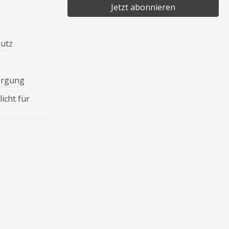
Jetzt abonnieren
hutz
orgung
icht für