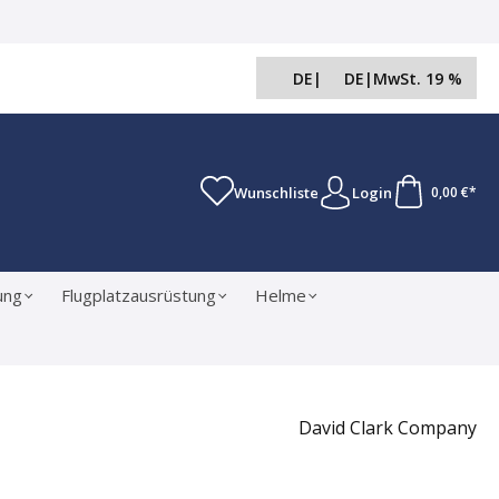
DE
|
DE
|
MwSt. 19 %
Wunschliste
Login
0,00 €*
ung
Flugplatzausrüstung
Helme
David Clark Company