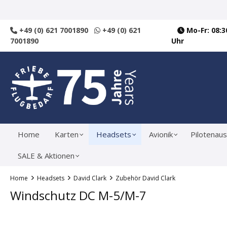
springen
Zur Hauptnavigation springen
+49 (0) 621 7001890
+49 (0) 621
Mo-Fr: 08:30
7001890
Uhr
Home
Karten
Headsets
Avionik
Pilotenaus
SALE & Aktionen
Home
Headsets
David Clark
Zubehör David Clark
Windschutz DC M-5/M-7