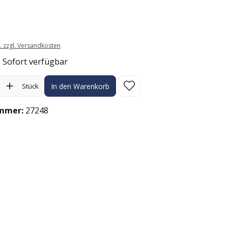
t. zzgl. Versandkosten
: Sofort verfügbar
l: Gib den gewünschten Wert ein oder benutze die Schaltflächen
Stück
In den Warenkorb
mmer:
27248