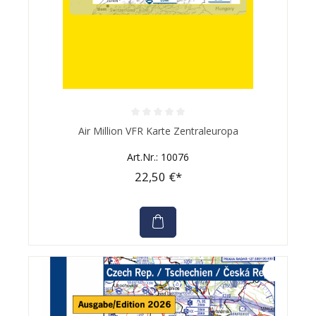
Durchschnittliche Bewertung von 0 von 5 Sternen
Air Million VFR Karte Zentraleuropa
Art.Nr.: 10076
22,50 €*