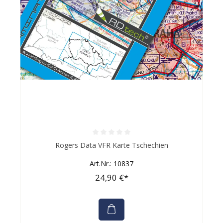
Durchschnittliche Bewertung von 0 von 5 Sternen
Rogers Data VFR Karte Tschechien
Art.Nr.: 10837
24,90 €*