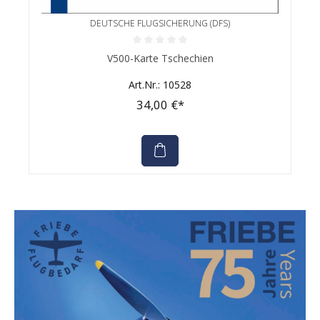
DEUTSCHE FLUGSICHERUNG (DFS)
Durchschnittliche Bewertung von 0 von 5 Sternen
V500-Karte Tschechien
Art.Nr.: 10528
34,00 €*