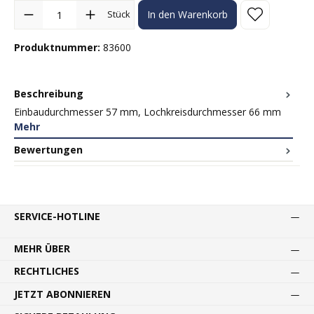
Produkt Anzahl: Gib den gewünschten Wert ein oder benutze die Sc
Stück
In den Warenkorb
Produktnummer:
83600
Beschreibung
Einbaudurchmesser 57 mm, Lochkreisdurchmesser 66 mm
Mehr
Bewertungen
SERVICE-HOTLINE
MEHR ÜBER
RECHTLICHES
JETZT ABONNIEREN