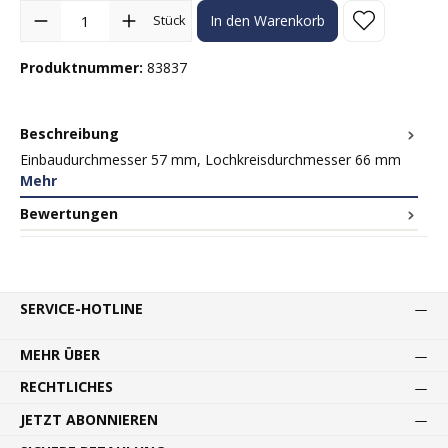
Produkt Anzahl: Gib den gewünschten Wert ein oder benutze die Sc
Stück
In den Warenkorb
Produktnummer:
83837
Beschreibung
Einbaudurchmesser 57 mm, Lochkreisdurchmesser 66 mm
Mehr
Bewertungen
SERVICE-HOTLINE
MEHR ÜBER
RECHTLICHES
JETZT ABONNIEREN