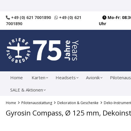
springen
Zur Hauptnavigation springen
+49 (0) 621 7001890
+49 (0) 621
Mo-Fr: 08:30
7001890
Uhr
Home
Karten
Headsets
Avionik
Pilotenaus
SALE & Aktionen
Home
Pilotenausstattung
Dekoration & Geschenke
Deko-Instrumen
Gyrosin Compass, Ø 125 mm, Dekoins