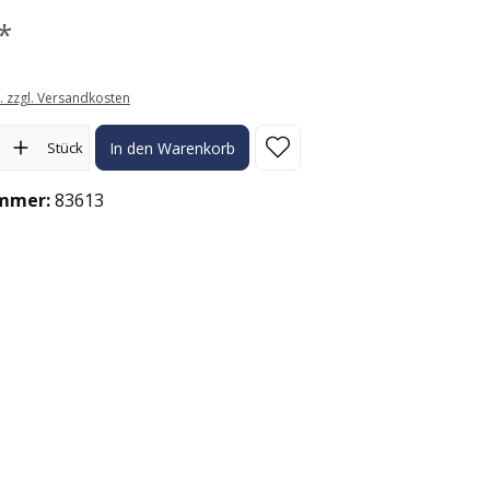
*
t. zzgl. Versandkosten
l: Gib den gewünschten Wert ein oder benutze die Schaltflächen
Stück
In den Warenkorb
mmer:
83613