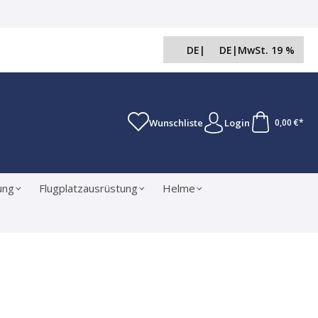
DE
|
DE
|
MwSt. 19 %
Wunschliste
Login
0,00 €*
ung
Flugplatzausrüstung
Helme