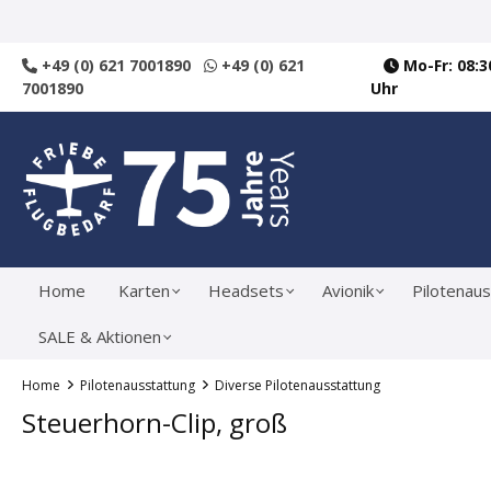
springen
Zur Hauptnavigation springen
+49 (0) 621 7001890
+49 (0) 621
Mo-Fr: 08:30
7001890
Uhr
Home
Karten
Headsets
Avionik
Pilotenaus
SALE & Aktionen
Home
Pilotenausstattung
Diverse Pilotenausstattung
Steuerhorn-Clip, groß