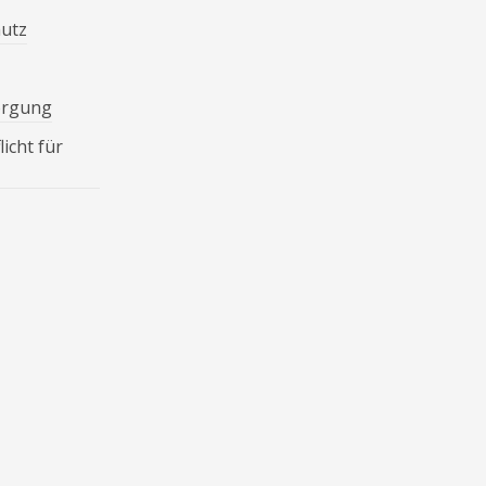
hutz
orgung
icht für