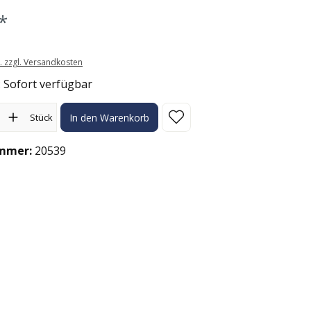
*
t. zzgl. Versandkosten
: Sofort verfügbar
l: Gib den gewünschten Wert ein oder benutze die Schaltflächen
Stück
In den Warenkorb
mmer:
20539