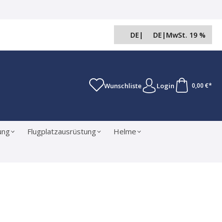
DE
|
DE
|
MwSt. 19 %
Wunschliste
Login
0,00 €*
ung
Flugplatzausrüstung
Helme