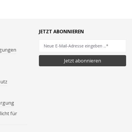
JETZT ABONNIEREN
ngungen
Jetzt abonnieren
hutz
orgung
icht für