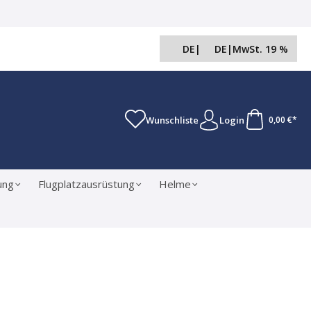
DE
|
DE
|
MwSt. 19 %
Wunschliste
Login
0,00 €*
ung
Flugplatzausrüstung
Helme