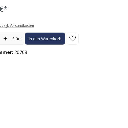
€*
t. zzgl. Versandkosten
l: Gib den gewünschten Wert ein oder benutze die Schaltflächen
Stück
In den Warenkorb
mmer:
20708