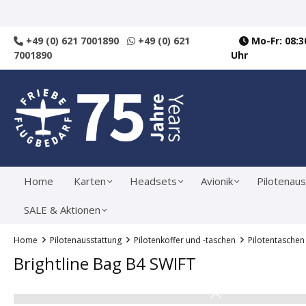
springen
Zur Hauptnavigation springen
+49 (0) 621 7001890
+49 (0) 621
Mo-Fr: 08:30
7001890
Uhr
Home
Karten
Headsets
Avionik
Pilotenaus
SALE & Aktionen
Home
Pilotenausstattung
Pilotenkoffer und -taschen
Pilotentaschen
Brightline Bag B4 SWIFT