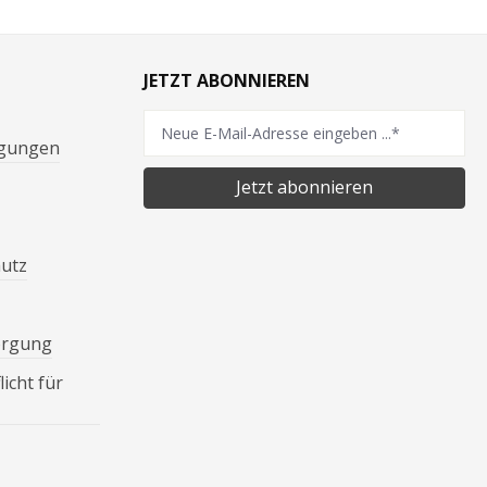
JETZT ABONNIEREN
ngungen
Jetzt abonnieren
hutz
orgung
icht für