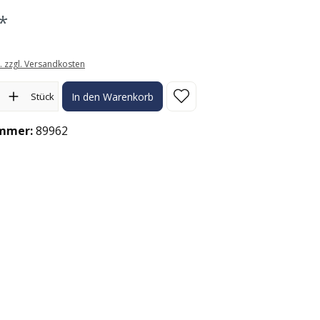
*
t. zzgl. Versandkosten
l: Gib den gewünschten Wert ein oder benutze die Schaltflächen
Stück
In den Warenkorb
mmer:
89962