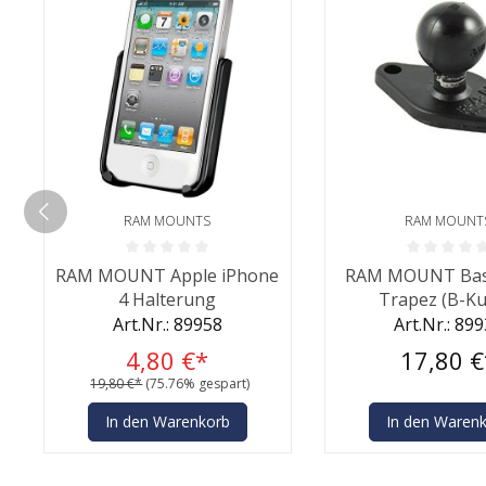
RAM MOUNTS
RAM MOUNT
Durchschnittliche Bewertung von 0 von 5 Sternen
Durchschnittliche 
RAM MOUNT Apple iPhone
RAM MOUNT Basi
4 Halterung
Trapez (B-Ku
Art.Nr.: 89958
Art.Nr.: 89
4,80 €*
17,80 €
19,80 €*
(75.76% gespart)
In den Warenkorb
In den Waren