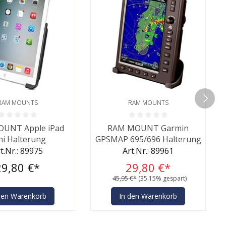
RAM MOUNTS
RAM MOUNTS
ernen
ittliche Bewertung von 0 von 5 Sternen
Durchschnittliche Bewertung von 0
UNT Apple iPad
RAM MOUNT Garmin
ni Halterung
GPSMAP 695/696 Halterung
t.Nr.: 89975
Art.Nr.: 89961
29,80 €*
29,80 €*
45,95 €*
(35.15% gespart)
den Warenkorb
In den Warenkorb