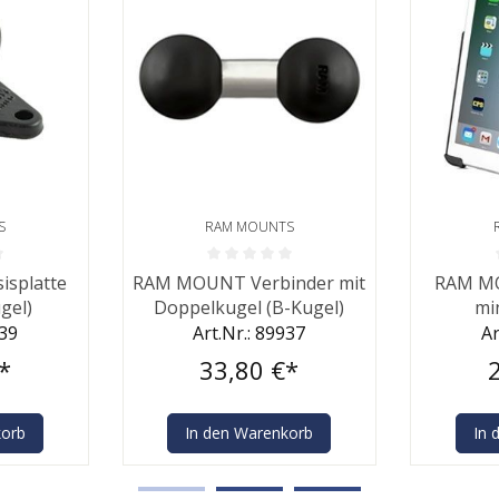
S
RAM MOUNTS
Bewertung von 0 von 5 Sternen
Durchschnittliche Bewertung von 0 von 5 St
Durchschn
splatte
RAM MOUNT Verbinder mit
RAM MO
gel)
Doppelkugel (B-Kugel)
mi
939
Art.Nr.: 89937
Ar
*
33,80 €*
korb
In den Warenkorb
In 