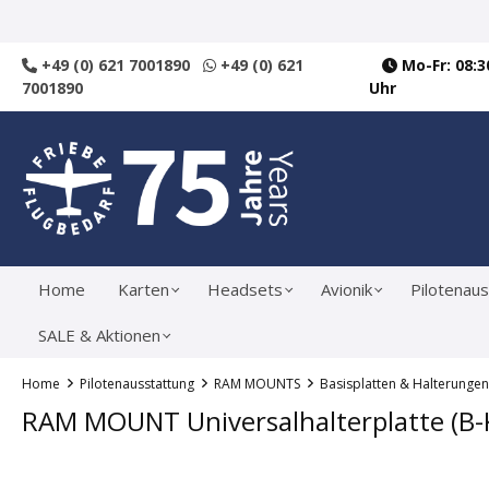
springen
Zur Hauptnavigation springen
+49 (0) 621 7001890
+49 (0) 621
Mo-Fr: 08:30
7001890
Uhr
Home
Karten
Headsets
Avionik
Pilotenaus
SALE & Aktionen
Home
Pilotenausstattung
RAM MOUNTS
Basisplatten & Halterungen
RAM MOUNT Universalhalterplatte (B-