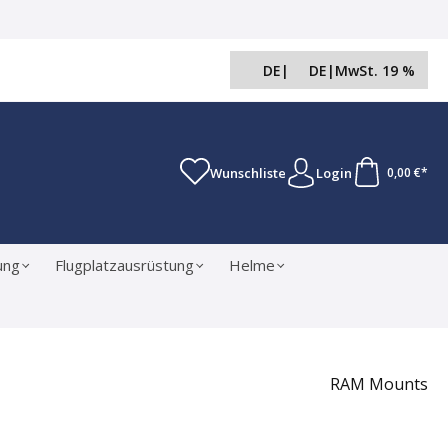
DE
|
DE
|
MwSt. 19 %
Wunschliste
Login
0,00 €*
ung
Flugplatzausrüstung
Helme
RAM Mounts