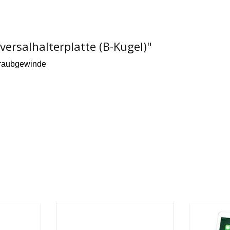
rsalhalterplatte (B-Kugel)"
chraubgewinde