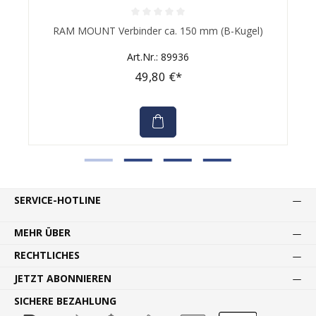
Durchschnittliche Bewertung von 0 von 5 Sternen
RAM MOUNT Verbinder ca. 150 mm (B-Kugel)
Art.Nr.: 89936
49,80 €*
SERVICE-HOTLINE
MEHR ÜBER
RECHTLICHES
JETZT ABONNIEREN
SICHERE BEZAHLUNG