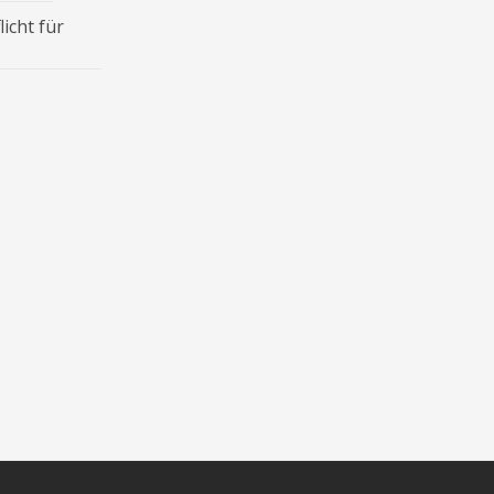
icht für
, wenn nicht anders angegeben.