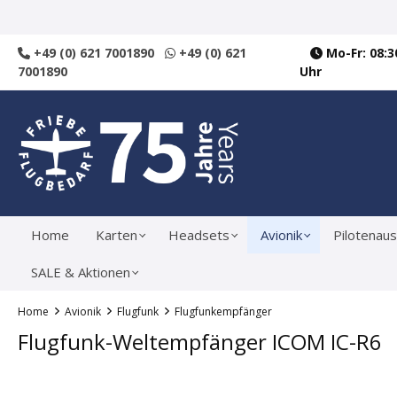
springen
Zur Hauptnavigation springen
+49 (0) 621 7001890
+49 (0) 621
Mo-Fr: 08:30
7001890
Uhr
Home
Karten
Headsets
Avionik
Pilotenaus
SALE & Aktionen
Home
Avionik
Flugfunk
Flugfunkempfänger
Flugfunk-Weltempfänger ICOM IC-R6