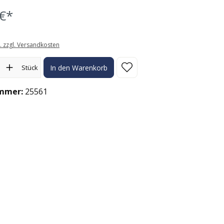
€*
t. zzgl. Versandkosten
l: Gib den gewünschten Wert ein oder benutze die Schaltflächen
Stück
In den Warenkorb
mmer:
25561