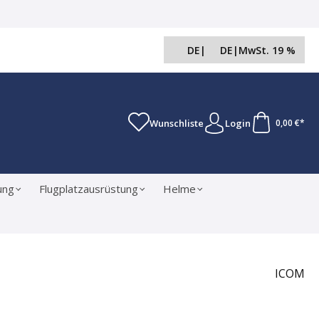
DE
|
DE
|
MwSt. 19 %
Wunschliste
Login
0,00 €*
ung
Flugplatzausrüstung
Helme
ICOM