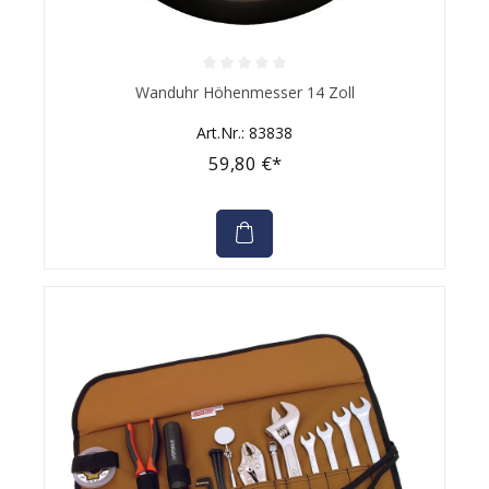
Durchschnittliche Bewertung von 0 von 5 Sternen
Wanduhr Höhenmesser 14 Zoll
Art.Nr.: 83838
59,80 €*