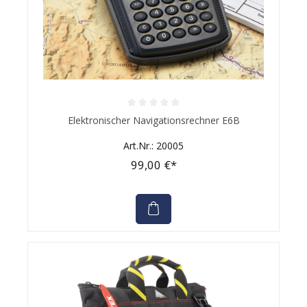
Durchschnittliche Bewertung von 0 von 5 Sternen
Elektronischer Navigationsrechner E6B
Art.Nr.: 20005
99,00 €*