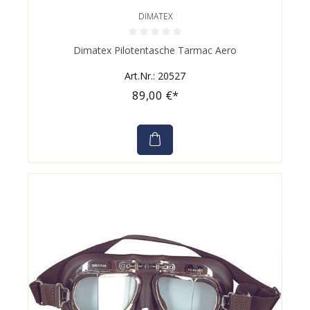
DIMATEX
Durchschnittliche Bewertung von 0 von 5 Sternen
Dimatex Pilotentasche Tarmac Aero
Art.Nr.: 20527
89,00 €*