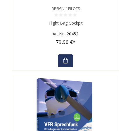
DESIGN 4 PILOTS
Durchschnittliche Bewertung von 0 von 5 Sternen
Flight Bag Cockpit
Art.Nr.: 20452
79,90 €*