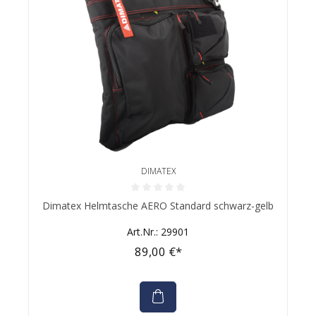
DIMATEX
Durchschnittliche Bewertung von 0 von 5 Sternen
Dimatex Helmtasche AERO Standard schwarz-gelb
Art.Nr.: 29901
89,00 €*