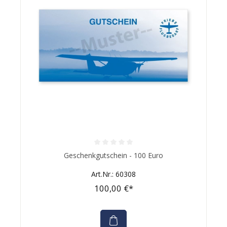
Durchschnittliche Bewertung von 0 von 5 Sternen
Geschenkgutschein - 100 Euro
Art.Nr.: 60308
100,00 €*