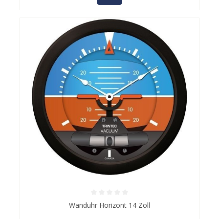
Durchschnittliche Bewertung von 0 von 5 Sternen
Wanduhr Horizont 14 Zoll