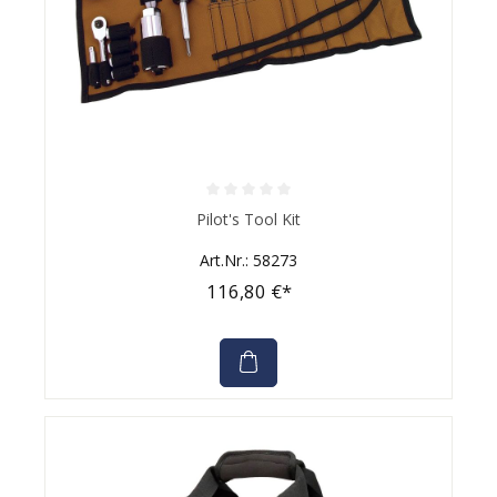
Durchschnittliche Bewertung von 0 von 5 Sternen
Pilot's Tool Kit
Art.Nr.: 58273
116,80 €*