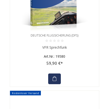
DEUTSCHE FLUGSICHERUNG (DFS)
Durchschnittliche Bewertung von 0 von 5 Sternen
VFR Sprechfunk
Art.Nr.: 19580
59,90 €*
Kostenloser Versand