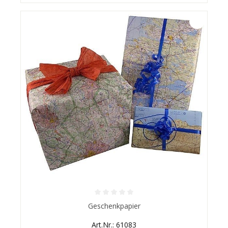
Durchschnittliche Bewertung von 0 von 5 Sternen
Geschenkpapier
Art.Nr.: 61083