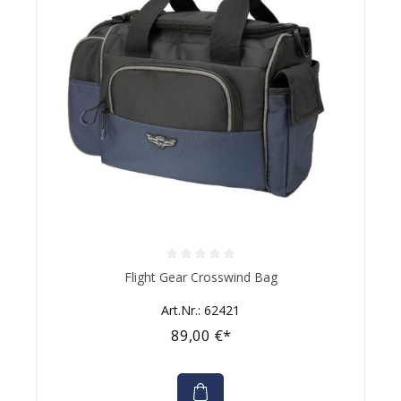
Durchschnittliche Bewertung von 0 von 5 Sternen
Flight Gear Crosswind Bag
Art.Nr.: 62421
89,00 €*