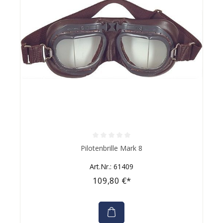
Durchschnittliche Bewertung von 0 von 5 Sternen
Pilotenbrille Mark 8
Art.Nr.: 61409
109,80 €*