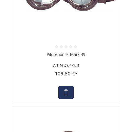
Durchschnittliche Bewertung von 0 von 5 Sternen
Pilotenbrille Mark 49
Art.Nr.: 61403
109,80 €*