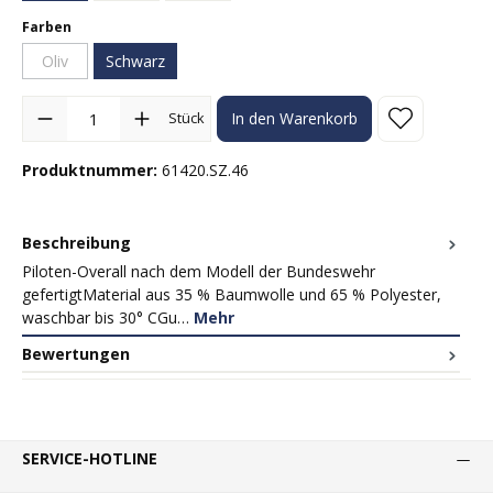
auswählen
Farben
Oliv
Schwarz
(Diese Option ist zurzeit nicht verfügbar.)
Produkt Anzahl: Gib den gewünschten Wert ein oder benutze die Sc
Stück
In den Warenkorb
Produktnummer:
61420.SZ.46
Beschreibung
Piloten-Overall nach dem Modell der Bundeswehr
gefertigtMaterial aus 35 % Baumwolle und 65 % Polyester,
waschbar bis 30° CGu…
Mehr
Bewertungen
SERVICE-HOTLINE