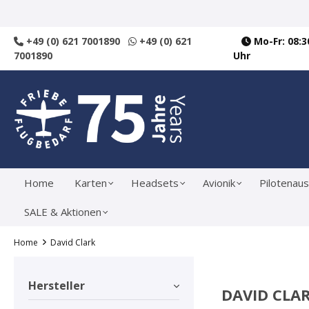
springen
Zur Hauptnavigation springen
+49 (0) 621 7001890
+49 (0) 621
Mo-Fr: 08:30
7001890
Uhr
Home
Karten
Headsets
Avionik
Pilotenaus
SALE & Aktionen
Home
David Clark
Hersteller
DAVID CLA