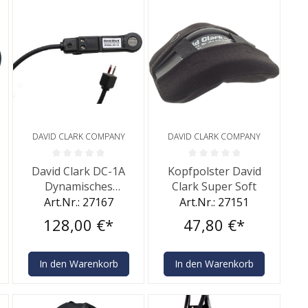
DAVID CLARK COMPANY
DAVID CLARK COMPANY
rtung von 0 von 5 Sternen
Durchschnittliche Bewertung von 0 von 5 Sternen
Durchschnittliche Bewertung v
David Clark DC-1A
Kopfpolster David
Dynamisches
Clark Super Soft
Verstärkermikrofon
Art.Nr.: 27167
Art.Nr.: 27151
128,00 €*
47,80 €*
In den Warenkorb
In den Warenkorb