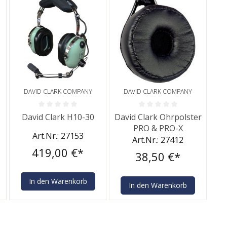
DAVID CLARK COMPANY
DAVID CLARK COMPANY
rtung von 0 von 5 Sternen
Durchschnittliche Bewertung von 0 von 5 Sternen
Durchschnittliche Bewertung v
David Clark H10-30
David Clark Ohrpolster
PRO & PRO-X
Art.Nr.: 27153
Art.Nr.: 27412
419,00 €*
38,50 €*
In den Warenkorb
In den Warenkorb