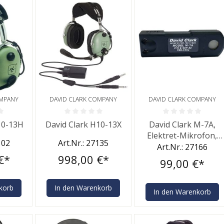
OMPANY
DAVID CLARK COMPANY
DAVID CLARK COMPANY
he Bewertung von 0 von 5 Sternen
Durchschnittliche Bewertung von 0 von 5 Sternen
Durchschnittliche Bewe
10-13H
David Clark H10-13X
David Clark M-7A,
Elektret-Mikrofon,
102
Art.Nr.: 27135
hochohmig
Art.Nr.: 27166
€*
998,00 €*
99,00 €*
korb
In den Warenkorb
In den Warenkorb