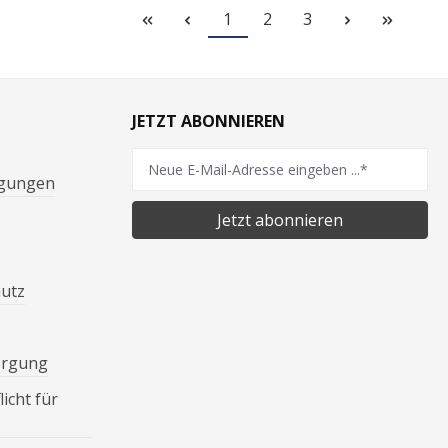
1
2
3
JETZT ABONNIEREN
ngungen
Jetzt abonnieren
hutz
orgung
icht für