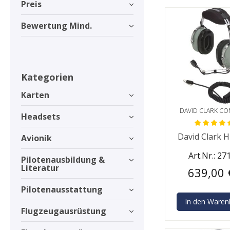
Preis
Bewertung Mind.
Kategorien
Karten
DAVID CLARK C
Headsets
Durchschnittlic
David Clark 
Avionik
Art.Nr.: 27
Pilotenausbildung &
Literatur
639,00 
Pilotenausstattung
In den Waren
Flugzeugausrüstung