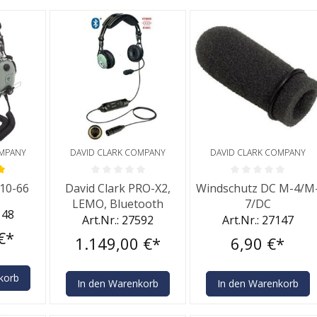
OMPANY
DAVID CLARK COMPANY
DAVID CLARK COMPANY
he Bewertung von 5 von 5 Sternen
Durchschnittliche Bewertung von 0 von 5 Sternen
Durchschnittliche Bewe
H10-66
David Clark PRO-X2,
Windschutz DC M-4/M
LEMO, Bluetooth
7/DC
148
Art.Nr.: 27592
Art.Nr.: 27147
€*
1.149,00 €*
6,90 €*
korb
In den Warenkorb
In den Warenkorb