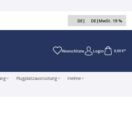
DE
|
DE
|
MwSt. 19 %
Wunschliste
Login
0,00 €*
ung
Flugplatzausrüstung
Helme