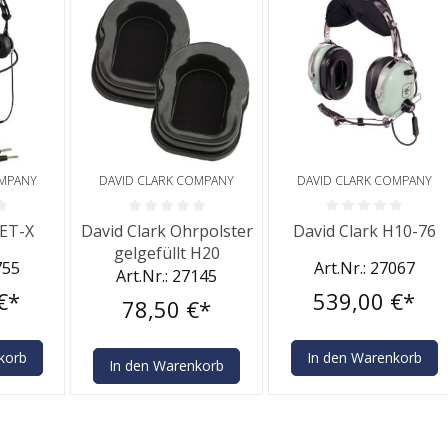
OMPANY
DAVID CLARK COMPANY
DAVID CLARK COMPANY
he Bewertung von 0 von 5 Sternen
Durchschnittliche Bewertung von 0 von 5 Sternen
Durchschnittliche Bewe
JET-X
David Clark Ohrpolster
David Clark H10-76
gelgefüllt H20
755
Art.Nr.: 27067
Art.Nr.: 27145
€*
539,00 €*
78,50 €*
korb
In den Warenkorb
In den Warenkorb