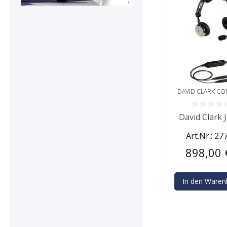
DAVID CLARK C
Durchschnittlic
David Clark 
Art.Nr.: 27
898,00 
In den Waren