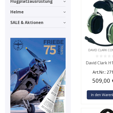
Flugplatzausrüstung
Helme
SALE & Aktionen
DAVID CLARK C
Durchschnittlic
David Clark H
Art.Nr.: 27
509,00 
In den Waren