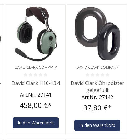
DAVID CLARK COMPANY
DAVID CLARK COMPANY
rtung von 0 von 5 Sternen
Durchschnittliche Bewertung von 0 von 5 Sternen
Durchschnittliche Bewertung v
-
David Clark H10-13.4
David Clark Ohrpolster
gelgefüllt
Art.Nr.: 27141
Art.Nr.: 27142
458,00 €*
37,80 €*
In den Warenkorb
In den Warenkorb